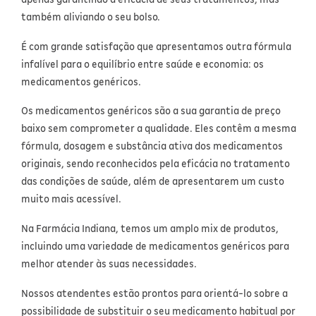
Para a mamãe
Brinquedos
Aparelhos e testes
Ver todos
também aliviando o seu bolso.
Saúde Feminina
Cuidados com a Pele
Protetor Solar
Alimentação
Bebidas
Nutrição esportiva
Asus
Ver todos
É com grande satisfação que apresentamos outra fórmula
Cardiovasculares
Facial
Banho e Higiene
Petshop
Vitaminas
LG
infalível para o equilíbrio entre saúde e economia: os
Lenços
medicamentos genéricos.
Hipertensão
Bronzeadores
Alimentos
Primeiros socorros
Motorola
Cuidados intímos
Os medicamentos genéricos são a sua garantia de preço
Oftalmológicos
Limpeza de pele
Havaianas
Suplementos
Multilaser
Desodorantes
baixo sem comprometer a qualidade. Eles contêm a mesma
fórmula, dosagem e substância ativa dos medicamentos
Saúde Masculina
Cabelos
Papelaria
Ortopédicos
Positivo
Cuidados geriátricos
originais, sendo reconhecidos pela eficácia no tratamento
Psicoativos e Hormonais
das condições de saúde, além de apresentarem um custo
Camisas Uv
Cirúrgicos
Samsung
Barba
muito mais acessível.
Medicamentos especiais
Utilidades domésticos
Xiaomi
Banho
Na Farmácia Indiana, temos um amplo mix de produtos,
Diabetes
Tablets
Higiene bucal
incluindo uma variedade de medicamentos genéricos para
melhor atender às suas necessidades.
Pele e mucosas
Acessórios
Nossos atendentes estão prontos para orientá-lo sobre a
Tratamento Acne
possibilidade de substituir o seu medicamento habitual por