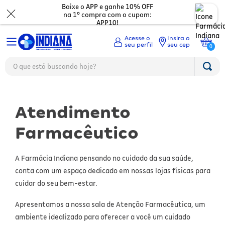
Baixe o APP e ganhe 10% OFF
na 1º compra com o cupom:
APP10!
Insira o
seu cep
0
O que está buscando hoje?
TERMOS MAIS BUSCADOS
Medicamentos
1
º
fralda
2
º
mounjaro
Beleza
Ver tudo
3
º
protetor solar facial
Atendimento
Dermocosméticos
Digestão
Ver todos
4
º
lenço umedecido
Farmacêutico
5
º
whey
Mamãe e bebê
Dor e Febre
Maquiagem
Ver todos
6
º
shampoo
7
º
fralda xg
A Farmácia Indiana pensando no cuidado da sua saúde,
Mercado
Gripes e resfriados
Cabelos
Corporal
Ver todos
8
º
protetor solar
conta com um espaço dedicado em nossas lojas físicas para
9
º
fralda g
Saúde
Ossos e cartilagens
Perfumes
Olhos
Troca de fraldas
cuidar do seu bem-estar.
Ver todos
10
º
óleo capilar
Asma
Eletrônicos
Depilação
Nutricosméticos
Apresentamos a nossa sala de Atenção Farmacêutica, um
Mamadeiras e chupetas
Acessórios Fitness
Ver todos
ambiente idealizado para oferecer a você um cuidado
Vitaminas e minerais
Unhas
Higiene Pessoal
Desodorantes