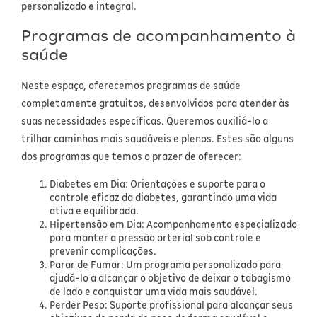
Para a mamãe
Brinquedos
Aparelhos e testes
Ver todos
personalizado e integral.
Saúde Feminina
Cuidados com a Pele
Protetor Solar
Alimentação
Bebidas
Nutrição esportiva
Programas de acompanhamento à
Asus
Ver todos
saúde
Cardiovasculares
Facial
Banho e Higiene
Petshop
Vitaminas
LG
Lenços
Neste espaço, oferecemos programas de saúde
Hipertensão
Bronzeadores
Alimentos
Primeiros socorros
Motorola
Cuidados intímos
completamente gratuitos, desenvolvidos para atender às
Oftalmológicos
suas necessidades específicas. Queremos auxiliá-lo a
Limpeza de pele
Havaianas
Suplementos
Multilaser
Desodorantes
trilhar caminhos mais saudáveis e plenos. Estes são alguns
Saúde Masculina
Cabelos
Papelaria
Ortopédicos
Positivo
Cuidados geriátricos
dos programas que temos o prazer de oferecer:
Psicoativos e Hormonais
Camisas Uv
Cirúrgicos
Diabetes em Dia: Orientações e suporte para o
Samsung
Barba
controle eficaz da diabetes, garantindo uma vida
Medicamentos especiais
ativa e equilibrada.
Utilidades domésticos
Xiaomi
Banho
Hipertensão em Dia: Acompanhamento especializado
para manter a pressão arterial sob controle e
Diabetes
Tablets
Higiene bucal
prevenir complicações.
Parar de Fumar: Um programa personalizado para
Pele e mucosas
Acessórios
ajudá-lo a alcançar o objetivo de deixar o tabagismo
de lado e conquistar uma vida mais saudável.
Tratamento Acne
Perder Peso: Suporte profissional para alcançar seus