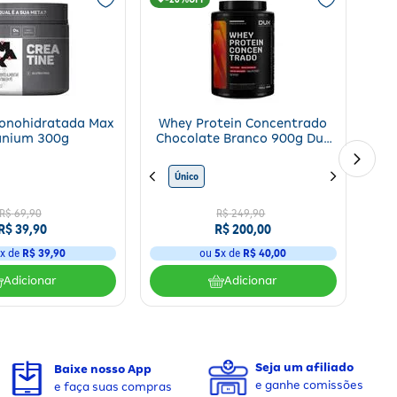
Monohidratada Max
Whey Protein Concentrado
anium 300g
Chocolate Branco 900g Dux
900g
Único
R$
69
,
90
R$
249
,
90
R$
39
,
90
R$
200
,
00
1
x de
R$
39
,
90
ou
5
x de
R$
40
,
00
Adicionar
Adicionar
Seja um afiliado
Baixe nosso App
e ganhe comissões
e faça suas compras