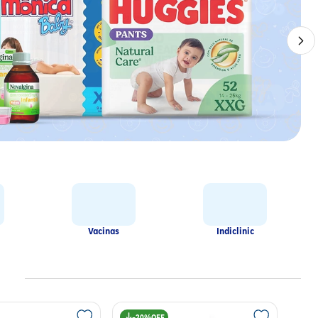
Vacinas
Indiclinic
20%