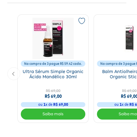
Na compra de 3 pague R$ 59.42 cada.
Na compra de 3 pague R
Ultra Sérum Simple Organic
Balm Antiolheir
Ácido Mandélico 30ml
Organic Sti
R$ 69,00
R$ 69,00
R$ 69,00
R$ 69,0
ou
1
x de
R$ 69,00
ou
1
x de
R$ 6