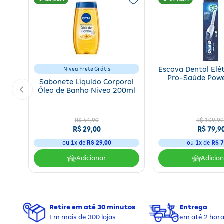
Nivea Frete Grátis
Escova Dental Elé
Pro-Saúde Powe
Sabonete Líquido Corporal
Macias 1 Un
Óleo de Banho Nivea 200ml
R$ 44,90
R$
109
,
99
R$ 29,00
R$
79
,
9
ou
1
x de
R$ 29,00
ou
1
x de
R$
7
Adicionar
Adicio
Retire em até 30 minutos
Entrega
Em mais de 300 lojas
em até 2 hor