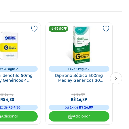
52%
ve 3 Pague 2
Leve 3 Pague 2
Sildenafila 50mg
Dipirona Sódica 500mg
y Genéricos 4
Medley Genéricos 30
mprimidos
Comprimidos
R$
18
,
70
R$
35
,
09
R$
4
,
30
R$
16
,
89
1
x de
R$
4
,
30
ou
1
x de
R$
16
,
89
Adicionar
Adicionar