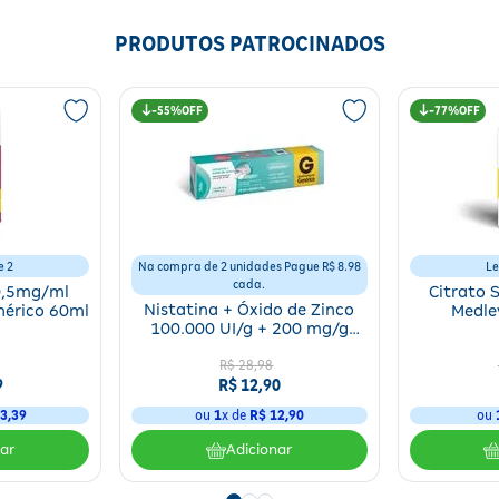
PRODUTOS PATROCINADOS
55%
77%
e 2
Na compra de 2 unidades Pague R$ 8.98
Le
cada.
0,5mg/ml
Citrato 
Nistatina + Óxido de Zinco
nérico 60ml
Medle
100.000 UI/g + 200 mg/g
Co
Medley Genéricos 60g
R$
28
,
98
9
R$
12
,
90
3
,
39
ou
1
x de
R$
12
,
90
ou
nar
Adicionar