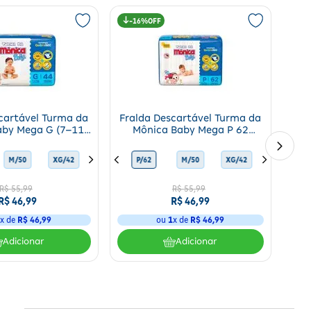
16%
cartável Turma da
Fralda Descartável Turma da
aby Mega G (7–11
Mônica Baby Mega P 62
44 Unidades
Unidades
G/42
M/50
XG/42
G/44
XG/42
M/50
XXG/36
P/62
G/44
P/62
XXG/36
M/50
G/44
XG/42
M/50
G/44
XG/42
R$
55
,
99
R$
55
,
99
R$
46
,
99
R$
46
,
99
1
x de
R$
46
,
99
ou
1
x de
R$
46
,
99
Adicionar
Adicionar