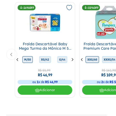
16%
32%
Fralda Descartável Baby
Fralda Descartáv
Mega Turma da Mônica M 50
Premium Care Pa
Unidades
Unidade
XXG/36
M/50
XG/64
XG/42
G/68
G/44
M/78
P/62
XXG/60
XXG/36
G/44
XXXG/54
M/5
R$
55
,
99
R$
161
,
90
R$
46
,
99
R$
109
,
9
ou
1
x de
R$
46
,
99
ou
2
x de
R$
5
Adicionar
Adicio