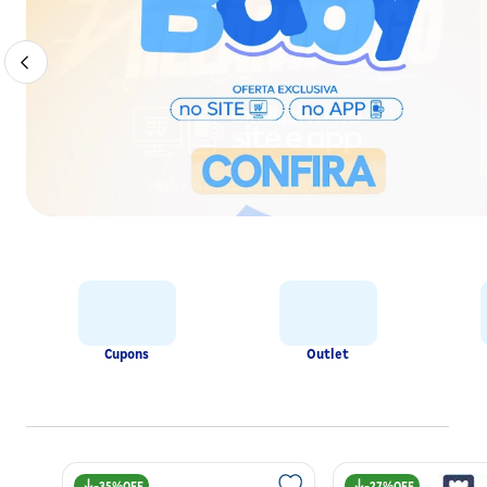
Cupons
Outlet
35%
27%