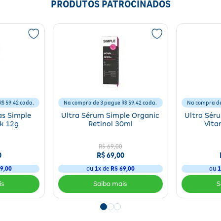
PRODUTOS PATROCINADOS
$ 59.42 cada.
Na compra de 3 pague R$ 59.42 cada.
Na compra de
as Simple
Ultra Sérum Simple Organic
Ultra Sér
ck 12g
Retinol 30ml
Vita
R$ 69,00
0
R$ 69,00
9,00
ou
1
x de
R$ 69,00
ou