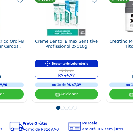
trica Oral-B
Creme Dental Elmex Sensitive
Creatina 
r Cerdas
Profissional 2x110g
Tit
idade
Desconto de Laboratório
R$ 60,59
R$ 44,99
0
9
,
90
ou
1
x de
R$ 47,39
ou
nar
Adicionar
Parcele
Frete Grátis
em até 10x sem juros
as
Acima de R$169,90