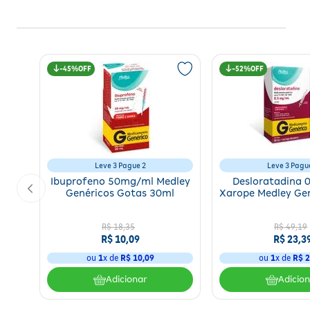
45%
52%
Leve 3 Pague 2
Leve 3 Pagu
Ibuprofeno 50mg/ml Medley
Desloratadina 
Genéricos Gotas 30ml
Xarope Medley Ge
R$
18
,
35
R$
49
,
19
R$
10
,
09
R$
23
,
3
ou
1
x de
R$
10
,
09
ou
1
x de
R$
2
Adicionar
Adicio