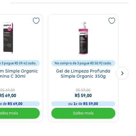
 3 pague R$ 59.42 cada.
Na compra de 3 pague R$ 50.92 cada.
um Simple Organic
Gel de Limpeza Profunda
mina C 30ml
Simple Organic 350g
R$ 69,00
R$ 59,00
R$ 69,00
R$ 59,00
1
x de
R$ 69,00
ou
1
x de
R$ 59,00