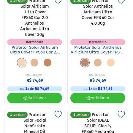
28%
28%
Dermaclub
Dermaclub
Protetor Solar Airlicium
Protetor Solar Anthelios
Ultra Cover FPS60 Cor 2.0
Airlicium Ultra Cover FPS 60
Anthelios Airlicium Ultra
Cor 4.0 30g
Cover 30g
R$
103
,
99
R$
103
,
99
R$
74
,
69
R$
74
,
69
ou
1
x de
R$
74
,
69
ou
1
x de
R$
74
,
69
Adicionar
Adicionar
25%
29%