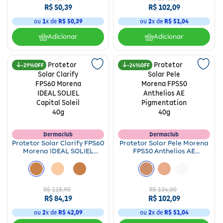
R$
50
,
39
R$
102
,
09
ou
1
x de
R$
50
,
39
ou
2
x de
R$
51
,
04
Adicionar
Adicionar
29%
24%
Dermaclub
Dermaclub
Protetor Solar Clarify FPS60
Protetor Solar Pele Morena
Morena IDEAL SOLIEL
FPS50 Anthelios AE
Capital Soleil 40g
Pigmentation 40g
R$
118
,
90
R$
134
,
00
R$
84
,
19
R$
102
,
09
ou
2
x de
R$
42
,
09
ou
2
x de
R$
51
,
04