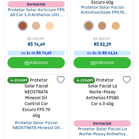
Dermaclub
Protetor Solar Facial
Protetor Solar Airlicium FPS
Antioliosidade FPS70
60 Cor 5.0 Anthelios Ultra
NEOSTRATA Minesol Oil
Cover 30g
Control Médio Escuro 40g
R$
103
,
99
R$
109
,
99
R$
74
,
69
R$
82
,
29
ou
1
x de
R$
74
,
69
ou
2
x de
R$
41
,
14
Adicionar
Adicionar
25%
21%
Protetor Solar Facial
Dermaclub
NEOSTRATA Minesol Oil
Protetor Solar Facial La
Control Cor Escuro FPS 70
Roche-Posay Anthelios
40g
FPS80 Cor 4.0 40g