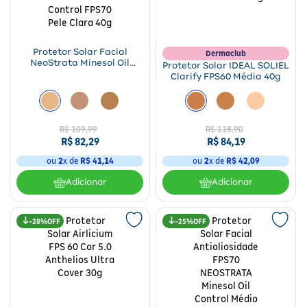
Protetor Solar Facial
Dermaclub
NeoStrata Minesol Oil
Protetor Solar IDEAL SOLIEL
Control FPS70 Pele Clara
Clarify FPS60 Média 40g
40g
R$
109
,
99
R$
118
,
90
R$
82
,
29
R$
84
,
19
ou
2
x de
R$
41
,
14
ou
2
x de
R$
42
,
09
Adicionar
Adicionar
28%
25%