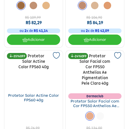
R$
109
,
99
R$
106
,
90
R$
82
,
29
R$
84
,
19
ou
2
x de
R$
41
,
14
ou
2
x de
R$
42
,
09
Adicionar
Adicionar
35%
24%
Protetor Solar Actine Color
Dermaclub
FPS60 40g
Protetor Solar Facial com
Cor FPS50 Anthelios Ae
Pigmentation Pele Clara
40g
R$
76
,
99
R$
134
,
00