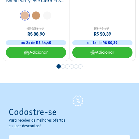
Soleil Purify Pele Clara FPS70
40g
Modo de Usar
Aplique uma quantidade suficiente do protetor no rosto limpo, 15 a
30 minutos antes da exposição solar. Reaplique a cada 2 horas ou
R$
138
,
90
R$
76
,
99
R$
88
,
90
R$
50
,
39
sempre que houver contato com água, suor intenso ou após se secar
com toalha. Uso diário recomendado para máxima proteção e
ou
2
x de
R$
44
,
45
ou
1
x de
R$
50
,
39
efeito uniforme.
Adicionar
Adicionar
Especificações
Área de Aplicação: Rosto
Tipo de Produto: Protetor Solar Facial
Textura: Gel creme
Ativo Principal: Neoglucosamina
Indicação Dermatológica: Envelhecimento cutâneo
Volume: 40 g
Composição: Octocrylene; Butyl Methoxydibenzoylmethane;
Cadastre-se
Homosalate; Ethylhexyl Salicylate; Ethylhexyl Triazone; Methylene
Bis-Benzotriazolyl Tetramethylbutylphenol; Titanium Dioxide; Bis-
Para receber as melhores ofertas
e super descontos!
Ethylhexyloxyphenol Methoxyphenyl Triazine
Precauções