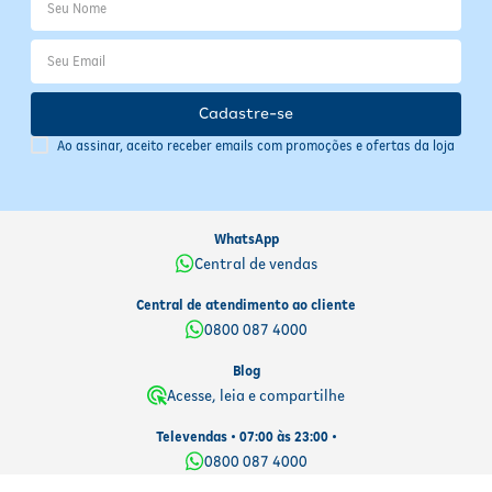
Uso externo;
Evitar contato com os olhos. Em caso de contato, enxaguar
com água em abundância;
Descontinue o uso em caso de irritação;
Cadastre-se
Quantidade insuficiente reduz a eficácia da proteção;
Ao assinar, aceito receber emails com promoções e ofertas da loja
Não oferece proteção contra insolação;
Mantenha fora do alcance de crianças;
Evite exposição prolongada ao sol.
WhatsApp
Central de vendas
Central de atendimento ao cliente
0800 087 4000
Blog
Acesse, leia e compartilhe
Televendas • 07:00 às 23:00 •
0800 087 4000