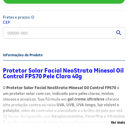
Fitoterápicos e Homeopáticos
Fretes e prazos
Parar de fumar
CEP
Informações do Produto
Protetor Solar Facial NeoStrata Minesol Oil
Control FPS70 Pele Clara 40g
O
Protetor Solar Facial NeoStrata Minesol Oil Control FPS70
é
um protetor solar com cor, indicado para peles claras, mistas,
oleosas e acneicas. Sua fórmula em
gel creme ultraleve
oferece
alta proteção contra os raios
UVA, UVB, UVA longo, luz visível e
poluição
, além de controlar a oleosidade e o brilho da pele por até
12 horas. Enriquecido com
Neoglucosamina, Feverfew e Vitamina
E
, auxilia na correção de linhas finas, uniformiza o tom e a textura
Ver mais
da pele, prevenindo o envelhecimento precoce.