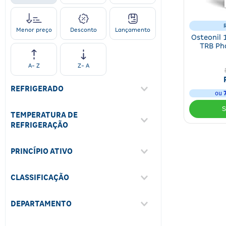
Desconto
Lançamento
Menor preço
Osteonil
TRB Ph
A- Z
Z- A
REFRIGERADO
ou
Não
(
3
)
TEMPERATURA DE
Sim
(
1
)
REFRIGERAÇÃO
Não Informado
(
1
)
PRINCÍPIO ATIVO
15°C A 25°C (Temperatura
Ácido Hialurônico
Ambiente)
(
1
)
(
3
)
CLASSIFICAÇÃO
Gangliosídeo
(
1
)
Cicatrizante
(
2
)
DEPARTAMENTO
Sistema Nervoso
(
1
)
Medicamentos
(
4
)