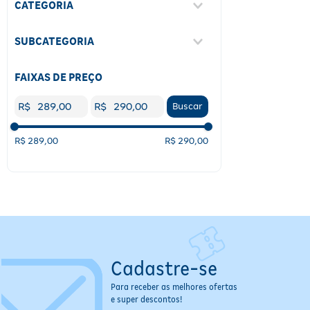
CATEGORIA
Medicamentos Especiais
(
2
)
SUBCATEGORIA
Oftalmológicos
(
1
)
Outras Especialidades
(
1
)
Pele E Mucosas
(
1
)
FAIXAS DE PREÇO
R$
R$
Buscar
R$ 289,00
R$ 290,00
Cadastre-se
Para receber as melhores ofertas
e super descontos!