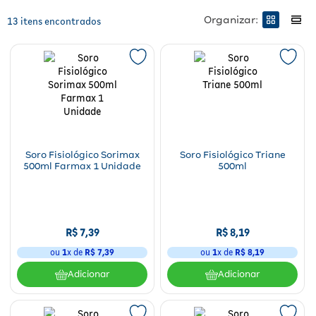
de uma pessoa utilizando o produto em mais de uma função, como em
Fitoterápicos e Homeopáticos
Organizar:
13
nebulizadores e limpeza de ferimentos.
Parar de fumar
Se você possui em casa bebês ou crianças pequenas, sabe que
lavagem nasal é algo muito comum quando surge um resfriado e a
coriza aumenta. Fazer lavagem diariamente nesses períodos é o mais
indicado para evitar que seu pequeno fique mais congestionado, por
isso, confira nossa seção de
produtos de banho e higiene
para
adquirir seringas de lavagem nasal próprias para crianças.
Pode usar água no lugar do soro fisiológico
Soro Fisiológico Sorimax
Soro Fisiológico Triane
para fazer lavagem nasal?
500ml Farmax 1 Unidade
500ml
Jamais! O soro possui água esterilizada livre de quaisquer
organismos e minerais, por isso,
é a solução ideal para realizar
lavagem nasal
. A água possui elementos químicos como cloro, que
R$
7
,
39
R$
8
,
19
são agressivos para as mucosas nasais. Isso sem falar do risco da
água conter micro-organismos que podem ser injetados, muito
ou
1
x de
R$
7
,
39
ou
1
x de
R$
8
,
19
facilmente, para dentro do seu corpo e de quem você ama.
Adicionar
Adicionar
Como conservar e armazenar o soro
fisiológico?