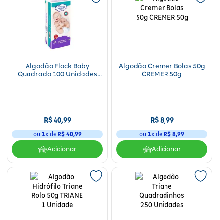
Algodão Flock Baby
Algodão Cremer Bolas 50g
Quadrado 100 Unidades
CREMER 50g
Flock Baby 100 Unidades
R$
40
,
99
R$
8
,
99
ou
1
x de
R$
40
,
99
ou
1
x de
R$
8
,
99
Adicionar
Adicionar