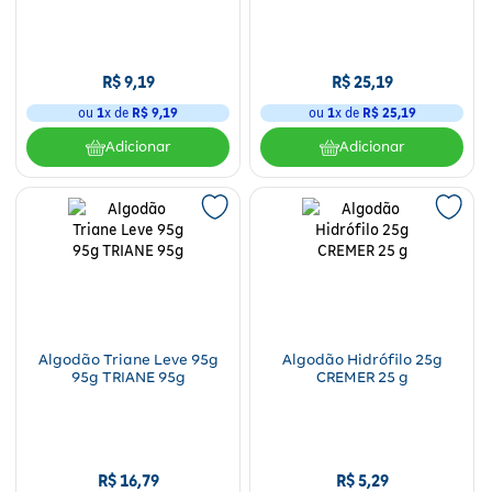
R$
9
,
19
R$
25
,
19
ou
1
x de
R$
9
,
19
ou
1
x de
R$
25
,
19
Adicionar
Adicionar
Algodão Triane Leve 95g
Algodão Hidrófilo 25g
95g TRIANE 95g
CREMER 25 g
R$
16
,
79
R$
5
,
29