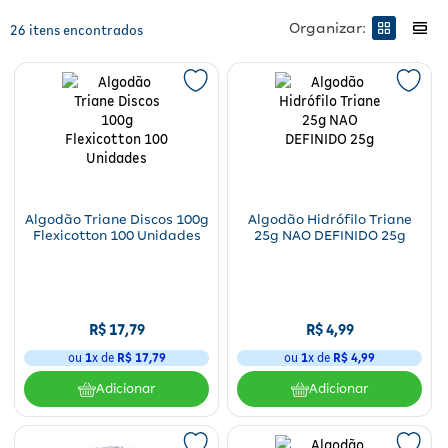
Fitoterápicos e Homeopáticos
Organizar:
26
Parar de fumar
Algodão Triane Discos 100g
Algodão Hidrófilo Triane
Flexicotton 100 Unidades
25g NAO DEFINIDO 25g
R$
17
,
79
R$
4
,
99
ou
1
x de
R$
17
,
79
ou
1
x de
R$
4
,
99
Adicionar
Adicionar