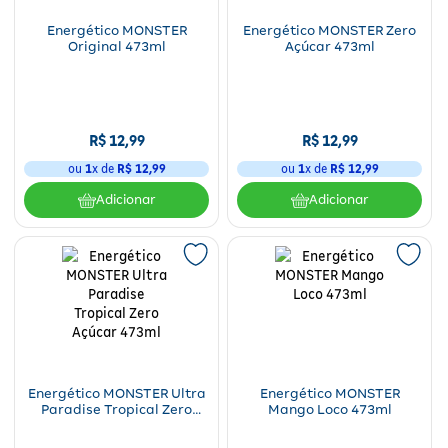
Para a mamãe
Brinquedos
Aparelhos e testes
Ver todos
Energético MONSTER
Energético MONSTER Zero
Saúde Feminina
Cuidados com a Pele
Protetor Solar
Alimentação
Bebidas
Nutrição esportiva
Asus
Original 473ml
Açúcar 473ml
Ver todos
Cardiovasculares
Facial
Banho e Higiene
Petshop
Vitaminas
LG
Lenços
Hipertensão
Bronzeadores
Alimentos
Primeiros socorros
Motorola
Cuidados intímos
R$
12
,
99
R$
12
,
99
Oftalmológicos
ou
1
x de
R$
12
,
99
ou
1
x de
R$
12
,
99
Limpeza de pele
Havaianas
Suplementos
Multilaser
Desodorantes
Adicionar
Adicionar
Saúde Masculina
Cabelos
Papelaria
Ortopédicos
Positivo
Cuidados geriátricos
Psicoativos e Hormonais
Camisas Uv
Cirúrgicos
Samsung
Barba
Medicamentos especiais
Utilidades domésticos
Xiaomi
Banho
Diabetes
Tablets
Higiene bucal
Pele e mucosas
Acessórios
Energético MONSTER Ultra
Energético MONSTER
Paradise Tropical Zero
Mango Loco 473ml
Tratamento Acne
Açúcar 473ml