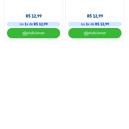
Fitoterápicos e Homeopáticos
R$
12
,
99
R$
12
,
99
Parar de fumar
ou
1
x de
R$
12
,
99
ou
1
x de
R$
12
,
99
Adicionar
Adicionar