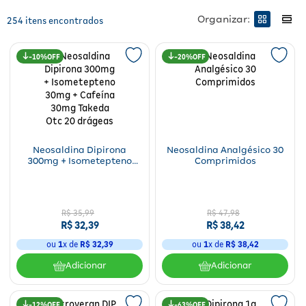
Fitoterápicos e Homeopáticos
Outro medicamento livre de receitas médicas são os
relaxantes
Organizar:
254
musculares
, medicamentos indicados para a tensão e dor muscular.
Parar de fumar
Aproveite e venha conferir a nossa seleção de produtos!
10%
20%
Patrocinado
Patrocinado
Qual é a diferença entre analgésico e anti-
inflamatório?
Os analgésicos são
medicamentos projetados para aliviar a dor
.
Os analgésicos podem ser divididos em diferentes classes, como os
comuns (por exemplo, paracetamol) e os opioides (por exemplo,
Neosaldina Dipirona
Neosaldina Analgésico 30
codeína e morfina).
300mg + Isometepteno
Comprimidos
30mg + Cafeína 30mg
Por outro lado, os anti-inflamatórios são medicamentos que reduzem
Takeda Otc 20 drágeas
a inflamação no corpo. Eles conseguem suprimir a resposta
inflamatória do organismo, reduzindo a dor, o inchaço e a vermelhidão
R$
35
,
99
R$
47
,
98
associados à inflamação. Acesse e confira também nossa categoria
R$
32
,
39
R$
38
,
42
de
anti-inflamatórios
!
ou
1
x de
R$
32
,
39
ou
1
x de
R$
38
,
42
Como saber qual o melhor analgésico para
Adicionar
Adicionar
aliviar a dor?
Determinar o melhor analgésico para aliviar a dor depende de vários
12%
63%
Patrocinado