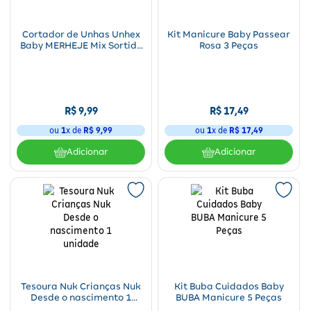
Com o tempo, pode ser que a hora de cortar as unhas fique cada vez
mais difícil. Uma alternativa é pedir ajuda para outra pessoa ou
Cortador de Unhas Unhex
Kit Manicure Baby Passear
cortar as unhas quando o bebê estiver dormindo.
Baby MERHEJE Mix Sortido
Rosa 3 Peças
1 Unidade
R$
9
,
99
R$
17
,
49
ou
1
x de
R$
9
,
99
ou
1
x de
R$
17
,
49
Adicionar
Adicionar
Tesoura Nuk Crianças Nuk
Kit Buba Cuidados Baby
Desde o nascimento 1
BUBA Manicure 5 Peças
unidade