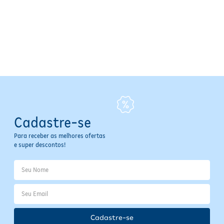
de sensibilidade a algum componente da fórmula, suspenda o uso.
Especificações
Volume:
8 ml
Tipo de Produto:
Esmalte
Área de Aplicação:
Unhas
Indicação de Uso:
Maquiagem
Contraindicações:
Sensibilidade a ingredientes da fórmula;
evitar contato com os olhos; manter fora do alcance de
crianças
Advertências:
Uso externo; manter fora do alcance de
Cadastre-se
crianças; evitar contato com os olhos
Para receber as melhores ofertas
e super descontos!
Cadastre-se