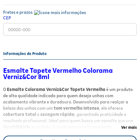
Fitoterápicos e Homeopáticos
Fretes e prazos
CEP
Parar de fumar
Informações do Produto
Esmalte Tapete Vermelho Colorama
Verniz&Cor 8ml
O
Esmalte Colorama Verniz&Cor Tapete Vermelho
é um produto
de alta qualidade indicado para quem deseja unhas com
acabamento vibrante e duradouro. Desenvolvido para realçar a
beleza das unhas com um
tom vermelho intenso
, ele oferece
cobertura total
e
secagem rápida
, garantindo praticidade e
resultado profissional. Ideal para quem busca um esmalte que une
durabilidade
e cuidado, livre de tolueno e formaldeído.
Ver mais
Benefícios