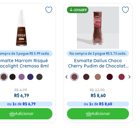
33%
ompra de 3 pague R$ 5.99 cada.
Na compra de 3 pague R$ 5.73 cada.
smalte Marrom Risqué
Esmalte Dailus Choco
ocolight Cremoso 8ml
Cherry Pudim de Chocolate
8ml
R$
6
,
99
R$
12
,
90
R$
6
,
79
R$
8
,
60
ou
1
x de
R$
6
,
79
ou
1
x de
R$
8
,
60
Adicionar
Adicionar