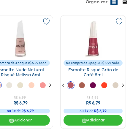
Organizar:
ra você explorar enquanto também pode contar com produtos completos,
ompra de 3 pague R$ 5.99 cada.
Na compra de 3 pague R$ 5.99 cada.
úde das unhas. Dos equipamentos para aplicar e remover esmaltes com
smalte Nude Natural
Esmalte Risqué Grão de
Risqué Melissa 8ml
Café 8ml
R$
6
,
99
R$
6
,
99
R$
6
,
79
R$
6
,
79
ou
1
x de
R$
6
,
79
ou
1
x de
R$
6
,
79
Adicionar
Adicionar