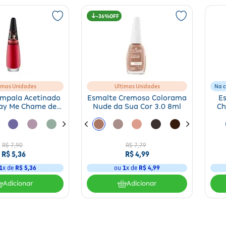
36%
imas Unidades
Ultimas Unidades
Na c
Impala Acetinado
Esmalte Cremoso Colorama
E
ay Me Chame de
Nude da Sua Cor 3.0 8ml
Ch
hora 7,5ml
R$
7
,
90
R$
7
,
79
R$
5
,
36
R$
4
,
99
1
x de
R$
5
,
36
ou
1
x de
R$
4
,
99
Adicionar
Adicionar