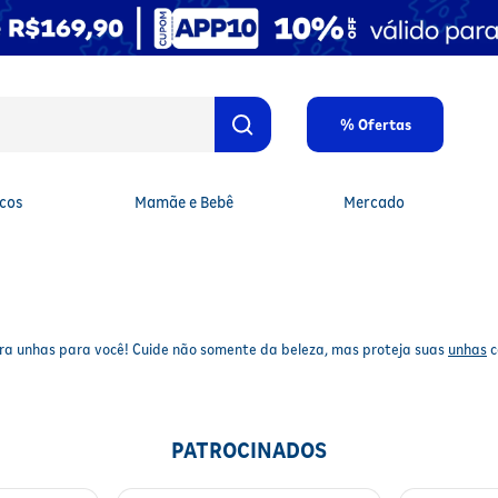
% Ofertas
cos
Mamãe e Bebê
Mercado
ara unhas para você! Cuide não somente da beleza, mas proteja suas
unhas
c
.
o para encontrar os produtos certos para você. Compre online.
PATROCINADOS
 Indiana