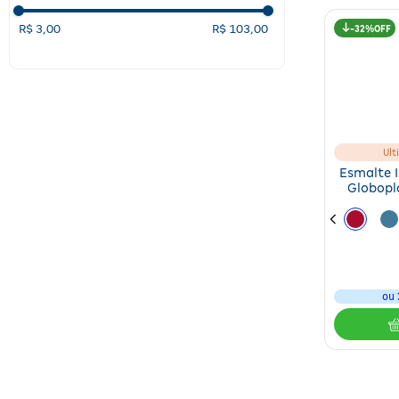
Biolab
(
1
)
R$ 3,00
R$ 103,00
32%
Blant
(
7
)
Colorama
(
157
)
Dailus
(
151
)
Extravasa
(
1
)
Ult
Fqm
(
1
)
Esmalte 
Globopl
Genomma Lab
(
3
)
Sen
Ver mais 17
ou