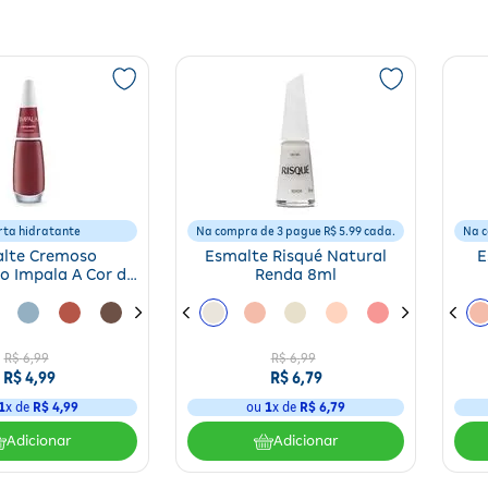
nha;
 a unha para garantir que a pintura com o esmalte será uniforme.
unha estão reunidas na Farmácia Indiana! São muitas opções de cores pa
e proteger a integridade das unhas
e recuperá-las de possíveis danos!
rta hidratante
Na compra de 3 pague R$ 5.99 cada.
Na c
 pedido também com os melhores
acessórios
para cuidar da beleza e da sa
lte Cremoso
Esmalte Risqué Natural
E
cê precisa para cuidados completos está a poucos cliques de distância!
 Impala A Cor da
Renda 8ml
oda 7,5ml
R$
6
,
99
R$
6
,
99
R$
4
,
99
R$
6
,
79
1
x de
R$
4
,
99
ou
1
x de
R$
6
,
79
Adicionar
Adicionar