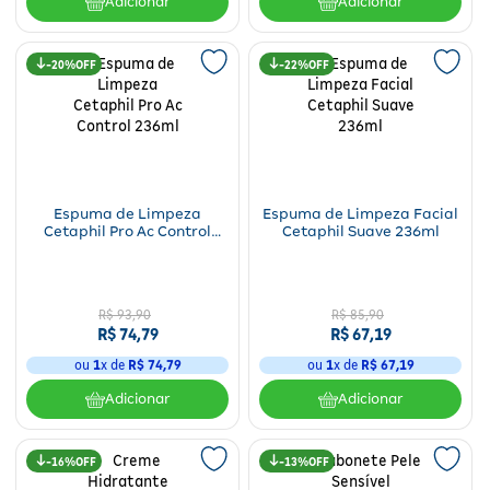
Adicionar
Adicionar
20%
22%
Espuma de Limpeza
Espuma de Limpeza Facial
Cetaphil Pro Ac Control
Cetaphil Suave 236ml
236ml
R$
93
,
90
R$
85
,
90
R$
74
,
79
R$
67
,
19
ou
1
x de
R$
74
,
79
ou
1
x de
R$
67
,
19
Adicionar
Adicionar
16%
13%