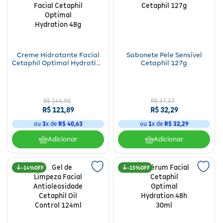
Creme Hidratante Facial
Sabonete Pele Sensível
Cetaphil Optimal Hydration
Cetaphil 127g
48g
R$
144
,
90
R$
37
,
27
R$
121
,
89
R$
32
,
29
ou
3
x de
R$
40
,
63
ou
1
x de
R$
32
,
29
Adicionar
Adicionar
14%
15%