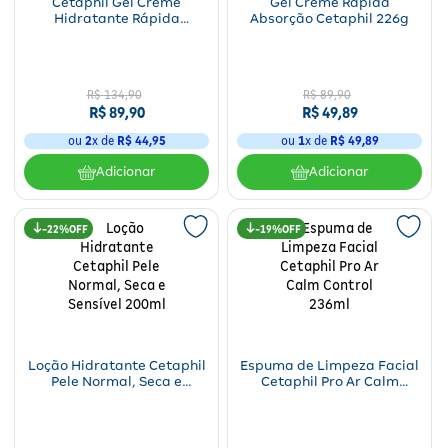
Cetaphil Gel Creme
Gel Creme Rápida
Hidratante Rápida
Absorção Cetaphil 226g
Absorção 453g
R$
134
,
90
R$
89
,
90
R$
89
,
90
R$
49
,
89
ou
2
x de
R$
44
,
95
ou
1
x de
R$
49
,
89
Adicionar
Adicionar
22%
19%
Loção Hidratante Cetaphil
Espuma de Limpeza Facial
Pele Normal, Seca e
Cetaphil Pro Ar Calm
Sensível 200ml
Control 236ml