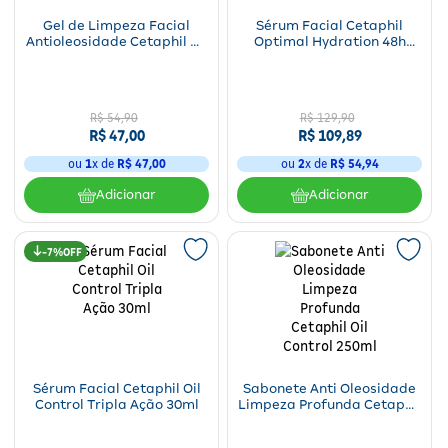
Gel de Limpeza Facial
Sérum Facial Cetaphil
Antioleosidade Cetaphil Oil
Optimal Hydration 48h
Control 124ml
30ml
R$
54
,
90
R$
129
,
90
R$
47
,
00
R$
109
,
89
ou
1
x de
R$
47
,
00
ou
2
x de
R$
54
,
94
Adicionar
Adicionar
7%
Sérum Facial Cetaphil Oil
Sabonete Anti Oleosidade
Control Tripla Ação 30ml
Limpeza Profunda Cetaphil
Oil Control 250ml