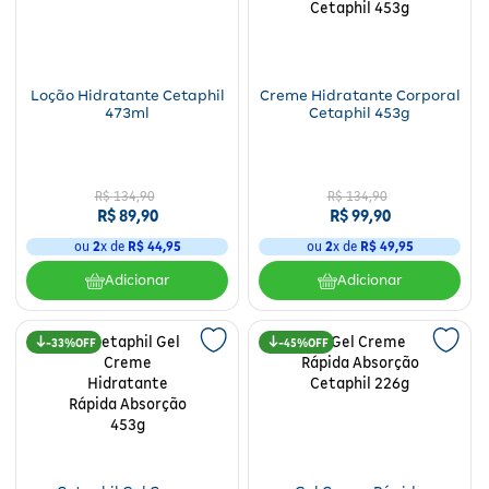
Fitoterápicos e Homeopáticos
Parar de fumar
Loção Hidratante Cetaphil
Creme Hidratante Corporal
473ml
Cetaphil 453g
R$
134
,
90
R$
134
,
90
R$
89
,
90
R$
99
,
90
ou
2
x de
R$
44
,
95
ou
2
x de
R$
49
,
95
Adicionar
Adicionar
33%
45%