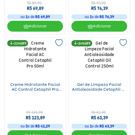
R$
89
,
90
R$
93
,
90
R$
69
,
89
R$
76
,
39
ou
1
x de
R$
69
,
89
ou
1
x de
R$
76
,
39
Adicionar
Adicionar
21%
24%
Creme Hidratante Facial
Gel de Limpeza Facial
AC Control Cetaphil Pro
Antioleosidade Cetaphil Oil
50ml
Control 250ml
R$
155
,
90
R$
82
,
90
R$
123
,
89
R$
63
,
39
ou
3
x de
R$
41
,
29
ou
1
x de
R$
63
,
39