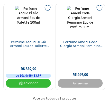
Para a mamãe
Brinquedos
Aparelhos e testes
Ver todos
Saúde Feminina
Cuidados com a Pele
Protetor Solar
Alimentação
Bebidas
Nutrição esportiva
Asus
Ver todos
Cardiovasculares
Facial
Banho e Higiene
Petshop
Vitaminas
LG
Lenços
Hipertensão
Bronzeadores
Alimentos
Primeiros socorros
Motorola
Cuidados intímos
Oftalmológicos
Limpeza de pele
Havaianas
Perfume Acqua Di Giò
Perfume Amani Code
Suplementos
Multilaser
Desodorantes
Armani Eau de Toilette
Giorgio Armani Feminino
100ml
Eau de Parfum 50ml
Saúde Masculina
Cabelos
Papelaria
Ortopédicos
Positivo
Cuidados geriátricos
Psicoativos e Hormonais
Camisas Uv
Cirúrgicos
Samsung
Barba
R$
839
,
90
Medicamentos especiais
Utilidades domésticos
Xiaomi
Banho
R$
449
,
00
ou
10
x de
R$
83
,
99
Diabetes
Adicionar
Avise-me
Tablets
Higiene bucal
Pele e mucosas
Acessórios
Você viu todos os
2
produtos
Tratamento Acne