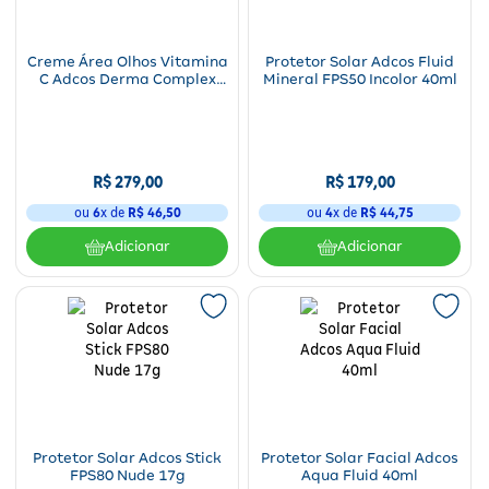
Creme Área Olhos Vitamina
Protetor Solar Adcos Fluid
C Adcos Derma Complex
Mineral FPS50 Incolor 40ml
15g
R$
279
,
00
R$
179
,
00
ou
6
x de
R$
46
,
50
ou
4
x de
R$
44
,
75
Adicionar
Adicionar
Protetor Solar Adcos Stick
Protetor Solar Facial Adcos
FPS80 Nude 17g
Aqua Fluid 40ml