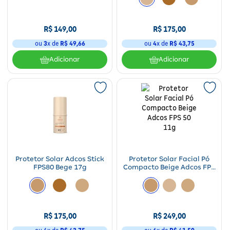
Fitoterápicos e Homeopáticos
R$
149
,
00
R$
175
,
00
Parar de fumar
ou
3
x de
R$
49
,
66
ou
4
x de
R$
43
,
75
Adicionar
Adicionar
Protetor Solar Adcos Stick
Protetor Solar Facial Pó
FPS80 Bege 17g
Compacto Beige Adcos FPS
50 11g
R$
175
,
00
R$
249
,
00