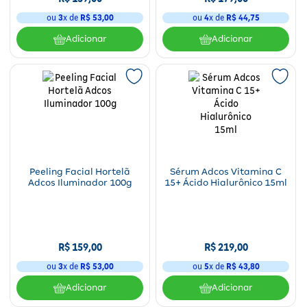
ou
3
x de
R$
53
,
00
ou
4
x de
R$
44
,
75
Adicionar
Adicionar
Peeling Facial Hortelã
Sérum Adcos Vitamina C
Adcos Iluminador 100g
15+ Ácido Hialurônico 15ml
R$
159
,
00
R$
219
,
00
ou
3
x de
R$
53
,
00
ou
5
x de
R$
43
,
80
Adicionar
Adicionar