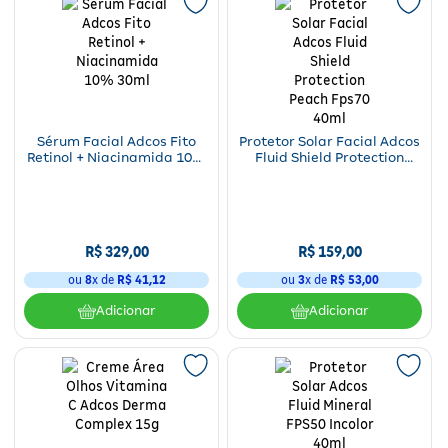
Sérum Facial Adcos Fito
Protetor Solar Facial Adcos
Retinol + Niacinamida 10%
Fluid Shield Protection
30ml
Peach Fps70 40ml
R$
329
,
00
R$
159
,
00
ou
8
x de
R$
41
,
12
ou
3
x de
R$
53
,
00
Adicionar
Adicionar