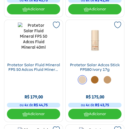
ou
4
x de
R$
43
,
75
ou
6
x de
R$
41
,
50
Adicionar
Adicionar
Protetor Solar Fluid Mineral
Protetor Solar Adcos Stick
FPS 50 Adcos Fluid Mineral
FPS80 Ivory 17g
40ml
R$
179
,
00
R$
175
,
00
ou
4
x de
R$
44
,
75
ou
4
x de
R$
43
,
75
Adicionar
Adicionar