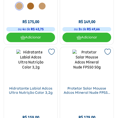
R$
175
,
00
R$
149
,
00
ou
4
x de
R$
43
,
75
ou
3
x de
R$
49
,
66
Adicionar
Adicionar
Hidratante Labial Adcos
Protetor Solar Mousse
Ultra Nutrição Color 3,2g
Adcos Mineral Nude FPS50
50g
R$
159
,
00
R$
179
,
00