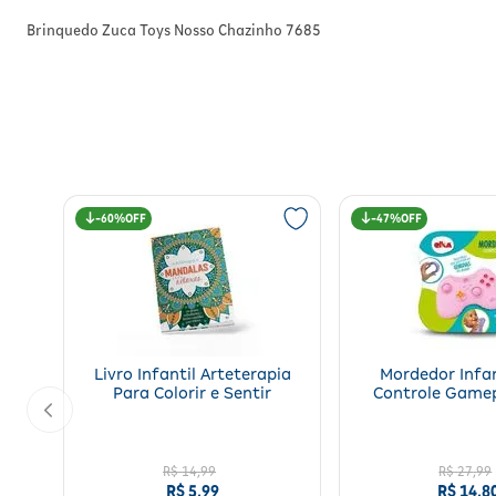
Brinquedo Zuca Toys Nosso Chazinho 7685
60%
47%
Livro Infantil Arteterapia
Mordedor Infan
Para Colorir e Sentir
Controle Game
R$
14
,
99
R$
27
,
99
R$
5
,
99
R$
14
,
8