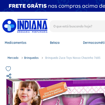
O que está buscando hoje?
TERMOS MAIS BUSCADOS
1
º
fralda
2
º
mounjaro
Medicamentos
Beleza
Dermocosméti
3
º
fralda xg
4
º
lenço umedecido
5
º
protetor solar facial
Mercado
Brinquedos
Brinquedo Zuca Toys Nosso Chazinho 7685
6
º
shampoo
7
º
whey
8
º
protetor solar
9
º
óleo capilar
10
º
fralda g