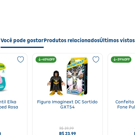
Você pode gostar
Produtos relacionados
Últimos vistos
40%
39%
til Elka
Figura Imaginext DC Sortido
Confeito
ped Rosa
GXT54
Fone Pul
R$
39
,
99
0
R$
23
,
99