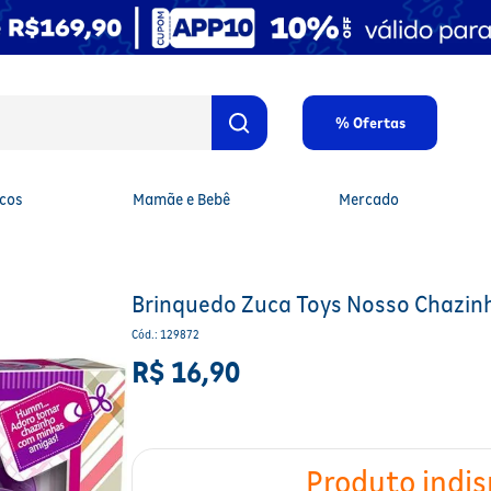
% Ofertas
cos
Mamãe e Bebê
Mercado
Brinquedo Zuca Toys Nosso Chazin
Cód.
:
129872
R$
16
,
90