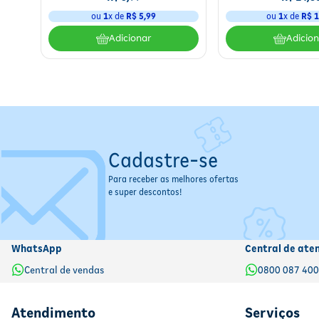
ou
1
x de
R$
5
,
99
ou
1
x de
R$
1
Adicionar
Adicio
Cadastre-se
Para receber as melhores ofertas
e super descontos!
WhatsApp
Central de ate
Central de vendas
0800 087 40
Atendimento
Serviços