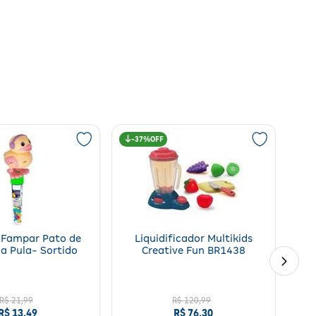
37%
 Fampar Pato de
Liquidificador Multikids
a Pula- Sortido
Creative Fun BR1438
R$
21
,
99
R$
120
,
99
R$
13
,
49
R$
76
,
30