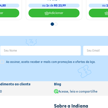
4
,
80
ou
1
x de
R$
23
,
99
ou
nar
Adicionar
Ao assinar, aceito receber e-mails com promoções e ofertas da loja.
ndimento ao cliente
Blog
00
Acesse, leia e compartilhe
Sobre a Indiana