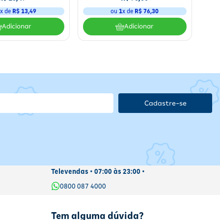
1
x de
R$
13
,
49
ou
1
x de
R$
76
,
30
Adicionar
Adicionar
Cadastre-se
Televendas • 07:00 às 23:00 •
0800 087 4000
Tem alguma dúvida?