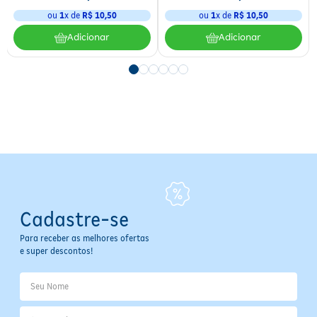
Volume:
350 ml (shampoo) + 175 ml (condicionador)
ou
1
x de
R$
10
,
50
ou
1
x de
R$
10
,
50
Tipo de Produto:
Shampoo e Condicionador
Adicionar
Adicionar
Área de Aplicação:
Cabelos
Modo de Uso:
Uso diário
Cadastre-se
Para receber as melhores ofertas
e super descontos!