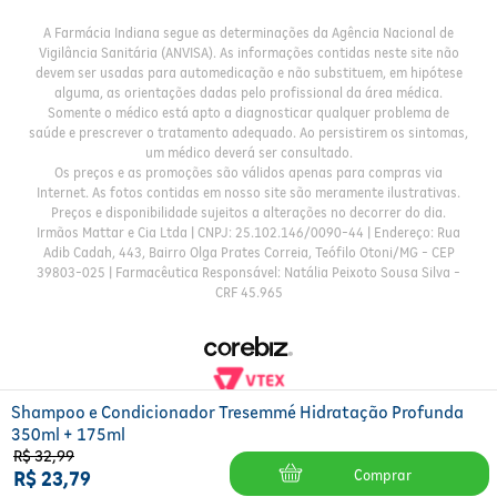
A Farmácia Indiana segue as determinações da Agência Nacional de
Vigilância Sanitária (ANVISA). As informações contidas neste site não
devem ser usadas para automedicação e não substituem, em hipótese
alguma, as orientações dadas pelo profissional da área médica.
Somente o médico está apto a diagnosticar qualquer problema de
saúde e prescrever o tratamento adequado. Ao persistirem os sintomas,
um médico deverá ser consultado.
Os preços e as promoções são válidos apenas para compras via
Internet. As fotos contidas em nosso site são meramente ilustrativas.
Preços e disponibilidade sujeitos a alterações no decorrer do dia.
Irmãos Mattar e Cia Ltda | CNPJ: 25.102.146/0090-44 | Endereço: Rua
Adib Cadah, 443, Bairro Olga Prates Correia, Teófilo Otoni/MG - CEP
39803-025 | Farmacêutica Responsável: Natália Peixoto Sousa Silva -
CRF 45.965
Shampoo e Condicionador Tresemmé Hidratação Profunda
350ml + 175ml
R$
32
,
99
Comprar
R$
23
,
79