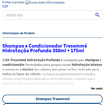
Fretes e prazos
Fitoterápicos e Homeopáticos
CEP
Parar de fumar
Informações do Produto
Shampoo e Condicionador Tresemmé
Hidratação Profunda 350ml + 175ml
O
kit Tresemmé Hidratação Profunda
é composto por
shampoo
e
condicionador
formulados para proporcionar
hidratação intensa
e restaurar a
maciez
dos cabelos sem pesar os fios. Indicado para
todos os tipos de cabelo
, inclusive os quimicamente tratados,
oferece uma limpeza delicada e um tratamento completo para
manter os fios saudáveis e com controle do frizz.
Ver mais
Benefícios
Shampoo Tresemmé
Hidratação profunda e duradoura