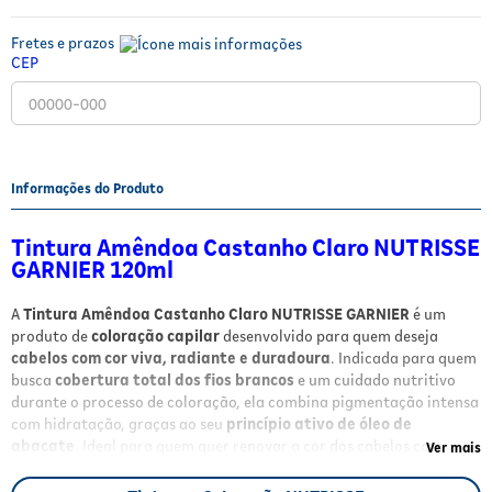
Fitoterápicos e Homeopáticos
Fretes e prazos
CEP
Parar de fumar
Informações do Produto
Tintura Amêndoa Castanho Claro NUTRISSE
GARNIER 120ml
A
Tintura Amêndoa Castanho Claro NUTRISSE GARNIER
é um
produto de
coloração capilar
desenvolvido para quem deseja
cabelos com cor viva, radiante e duradoura
. Indicada para quem
busca
cobertura total dos fios brancos
e um cuidado nutritivo
durante o processo de coloração, ela combina pigmentação intensa
com hidratação, graças ao seu
princípio ativo de óleo de
abacate
. Ideal para quem quer renovar a cor dos cabelos com
Ver mais
praticidade e proteção dos fios.