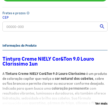
Fitoterápicos e Homeopáticos
Fretes e prazos
Parar de fumar
CEP
Informações do Produto
Tintura Creme NIELY Cor&Ton 9.0 Louro
Claríssimo 1un
A
Tintura Creme NIELY Cor&Ton 9.0 Louro Claríssimo
é um produto
de coloração capilar que realça a
cor natural dos cabelos
, cobre
os fios brancos e permite clarear ou escurecer conforme desejado.
Indicada para quem busca uma
coloração permanente
com
resultados vibrantes, luminosos e duradouros, ela também oferece
hidratação, sedosidade e brilho aos cabelos. Sua fórmula
enriquecida com
queratina, gérmen de trigo, silicone e filtro UV
Ver mais
garante fios fortes, nutridos e protegidos.