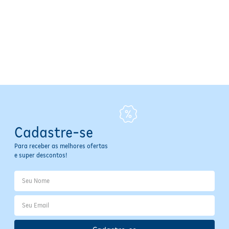
mistura homogênea. Separe o cabelo e aplique a tinta da raiz às
pontas com o cabelo seco, espalhando uniformemente por todo o
comprimento. Deixe agir por 35 a 40 minutos e, em seguida, retire o
produto conforme indicado.
Especificações
Tipo de Produto:
Tintura Creme
Área de Aplicação:
Cabelos
Princípio Ativo:
Queratina
Cadastre-se
Para receber as melhores ofertas
e super descontos!