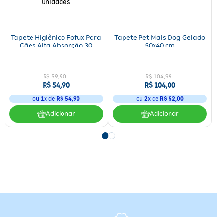
Tapete Higiênico Fofux Para
Tapete Pet Mais Dog Gelado
Cães Alta Absorção 30
50x40 cm
unidades
R$
59
,
90
R$
104
,
99
R$
54
,
90
R$
104
,
00
ou
1
x de
R$
54
,
90
ou
2
x de
R$
52
,
00
Adicionar
Adicionar