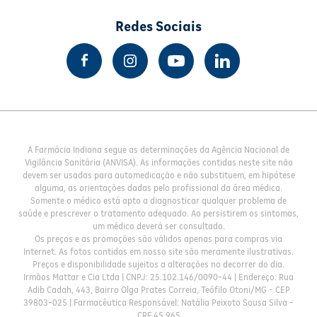
Redes Sociais
A Farmácia Indiana segue as determinações da Agência Nacional de
Vigilância Sanitária (ANVISA). As informações contidas neste site não
devem ser usadas para automedicação e não substituem, em hipótese
alguma, as orientações dadas pelo profissional da área médica.
Somente o médico está apto a diagnosticar qualquer problema de
saúde e prescrever o tratamento adequado. Ao persistirem os sintomas,
um médico deverá ser consultado.
Os preços e as promoções são válidos apenas para compras via
Internet. As fotos contidas em nosso site são meramente ilustrativas.
Preços e disponibilidade sujeitos a alterações no decorrer do dia.
Irmãos Mattar e Cia Ltda | CNPJ: 25.102.146/0090-44 | Endereço: Rua
Adib Cadah, 443, Bairro Olga Prates Correia, Teófilo Otoni/MG - CEP
39803-025 | Farmacêutica Responsável: Natália Peixoto Sousa Silva -
CRF 45.965