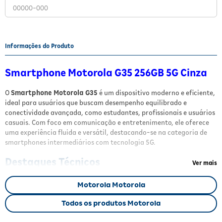
Fitoterápicos e Homeopáticos
Parar de fumar
Informações do Produto
Smartphone Motorola G35 256GB 5G Cinza
O
Smartphone Motorola G35
é um dispositivo moderno e eficiente,
ideal para usuários que buscam desempenho equilibrado e
conectividade avançada, como estudantes, profissionais e usuários
casuais. Com foco em comunicação e entretenimento, ele oferece
uma experiência fluida e versátil, destacando-se na categoria de
smartphones intermediários com tecnologia 5G.
Destaques Técnicos
Ver mais
Equipado com uma tela
IPS de 6,7 polegadas Full HD+
e taxa de
Motorola Motorola
atualização de
120Hz
, o Motorola G35 proporciona imagens nítidas
e uma rolagem suave, ideal para vídeos e jogos. Seu processador
Todos os produtos Motorola
octa-core Unisoc T760 de 2,2 GHz
combinado com
4GB de RAM
física
e tecnologia
RAM Boost
que expande a memória virtual para