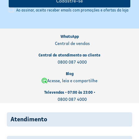
Cadastre-se
Bluetooth 5.0, como fones de ouvido e smartwatches. Suporta
Ao assinar, aceito receber emails com promoções e ofertas da loja
cartões microSD para expansão de armazenamento e conta com
entrada USB-C para carregamento e transferência de dados. O
sistema Android 14 oferece acesso a uma ampla gama de
aplicativos e serviços, garantindo integração com ecossistemas
WhatsApp
populares.
Central de vendas
Cuidados e Garantia
Central de atendimento ao cliente
Para preservar o desempenho e a durabilidade do Motorola G35,
0800 087 4000
evite exposição prolongada a líquidos, mesmo com a tecnologia
Smart Water Touch que permite uso com as mãos molhadas. Utilize
Blog
carregadores compatíveis para garantir a saúde da bateria e
Acesse, leia e compartilhe
mantenha o sistema operacional sempre atualizado para
segurança e eficiência. O aparelho conta com garantia do
Televendas • 07:00 às 23:00 •
fabricante conforme as condições oficiais.
0800 087 4000
Atendimento