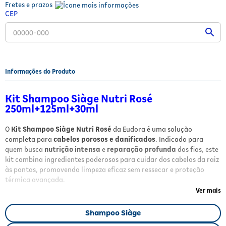
Fretes e prazos
Fitoterápicos e Homeopáticos
CEP
Parar de fumar
Informações do Produto
Kit Shampoo Siàge Nutri Rosé
250ml+125ml+30ml
O
Kit Shampoo Siàge Nutri Rosé
da Eudora é uma solução
completa para
cabelos porosos e danificados
. Indicado para
quem busca
nutrição intensa
e
reparação profunda
dos fios, este
kit combina ingredientes poderosos para cuidar dos cabelos da raiz
às pontas, promovendo limpeza eficaz sem ressecar e proteção
térmica avançada.
Ver mais
Benefícios
Shampoo Siàge
Nutrição intensa
com Elixir de Rosas extraído de 30 mil