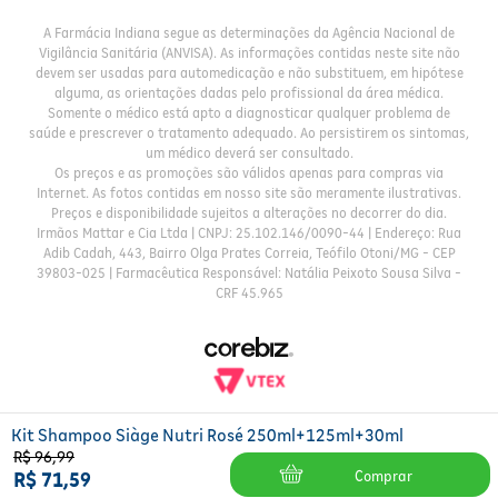
A Farmácia Indiana segue as determinações da Agência Nacional de
Vigilância Sanitária (ANVISA). As informações contidas neste site não
devem ser usadas para automedicação e não substituem, em hipótese
alguma, as orientações dadas pelo profissional da área médica.
Somente o médico está apto a diagnosticar qualquer problema de
saúde e prescrever o tratamento adequado. Ao persistirem os sintomas,
um médico deverá ser consultado.
Os preços e as promoções são válidos apenas para compras via
Internet. As fotos contidas em nosso site são meramente ilustrativas.
Preços e disponibilidade sujeitos a alterações no decorrer do dia.
Irmãos Mattar e Cia Ltda | CNPJ: 25.102.146/0090-44 | Endereço: Rua
Adib Cadah, 443, Bairro Olga Prates Correia, Teófilo Otoni/MG - CEP
39803-025 | Farmacêutica Responsável: Natália Peixoto Sousa Silva -
CRF 45.965
Kit Shampoo Siàge Nutri Rosé 250ml+125ml+30ml
R$
96
,
99
Comprar
R$
71
,
59