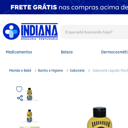
O que está buscando hoje?
TERMOS MAIS BUSCADOS
1
º
fralda
2
º
mounjaro
Medicamentos
Beleza
Dermocosméti
3
º
fralda xg
4
º
lenço umedecido
5
º
protetor solar facial
Mamãe e Bebê
Banho e Higiene
Sabonete
Sabonete Líquido Floc
6
º
shampoo
7
º
whey
8
º
protetor solar
9
º
óleo capilar
10
º
fralda g