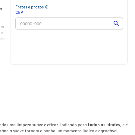
Fretes e prazos
za
CEP
Sua
 o
nte
ns
.
uro
a
ns
,
ndo uma limpeza suave e eficaz. Indicado para
todas as idades
, ele
rância suave tornam o banho um momento lúdico e agradável,