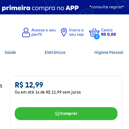
Insira o
Cesta
seu cep
R$ 0,00
0
Saúde
Eletrônicos
Higiene Pessoal
R$
12
,
99
s
Ou em até
1
x de
R$
12
,
99
sem juros
Comprar
m