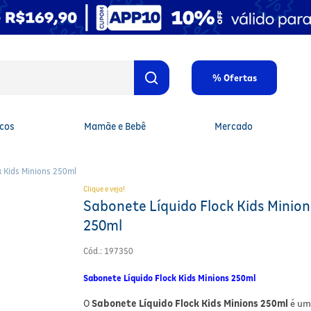
% Ofertas
cos
Mamãe e Bebê
Mercado
k Kids Minions 250ml
Clique e veja!
Sabonete Líquido Flock Kids Minion
250ml
Cód.
:
197350
Sabonete Líquido Flock Kids Minions 250ml
O
Sabonete Líquido Flock Kids Minions 250ml
é u