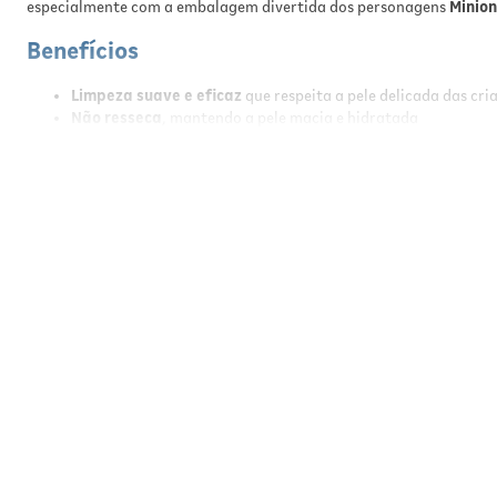
especialmente com a embalagem divertida dos personagens
Minion
Benefícios
Limpeza suave e eficaz
que respeita a pele delicada das cri
Não resseca
, mantendo a pele macia e hidratada
Fórmula
hipoalergênica
para uso diário seguro
Fragrância
suave
que deixa a pele perfumada
Embalagem divertida com personagens
Minions
, incentivand
Resultados
Com o uso regular, o sabonete promove uma pele limpa, macia e pe
que confiam em um produto seguro e adequado para a pele sensíve
Modo de Usar
Aplique uma pequena quantidade do sabonete sobre a pele molhada
enxágue com água em abundância. Suspenda o uso se houver irritaçã
Especificações
Tipo de Produto:
Sabonete Líquido Infantil