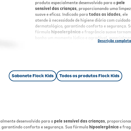
produto especialmente desenvolvido para a
pele
sensível das crianças
, proporcionando uma limpe
suave e eficaz. Indicado para
todas as idades
, ele
atende à necessidade de higiene diária com cuidado
dermatológico, garantindo conforto e segurança. 
fórmula
hipoalergênica
e fragrância suave tornam
banho um momento lúdico e agradável, especialme
com a embalagem divertida dos personagens
Minio
Benefícios
Limpeza suave e eficaz
que respeita a pele
delicada das crianças
Sabonete Flock Kids
Todos os produtos Flock Kids
Não resseca
, mantendo a pele macia e
hidratada
Fórmula
hipoalergênica
para uso diário seg
Fragrância
suave
que deixa a pele perfumad
Embalagem divertida com personagens
Minio
incentivando hábitos de higiene
Resultados
ialmente desenvolvido para a
pele sensível das crianças
, proporciona
Com o uso regular, o sabonete promove uma pele
o, garantindo conforto e segurança. Sua fórmula
hipoalergênica
e frag