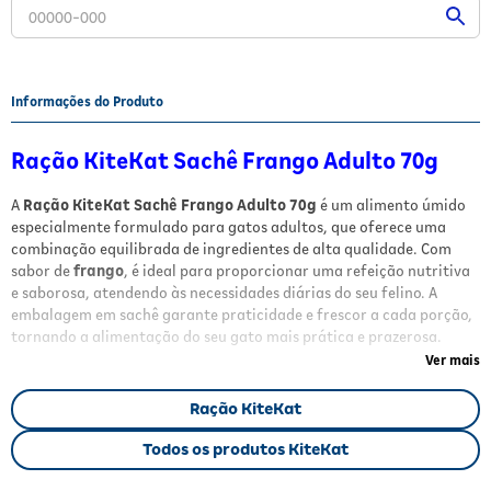
Fitoterápicos e Homeopáticos
Parar de fumar
Informações do Produto
Ração KiteKat Sachê Frango Adulto 70g
A
Ração KiteKat Sachê Frango Adulto 70g
é um alimento úmido
especialmente formulado para gatos adultos, que oferece uma
combinação equilibrada de ingredientes de alta qualidade. Com
sabor de
frango
, é ideal para proporcionar uma refeição nutritiva
e saborosa, atendendo às necessidades diárias do seu felino. A
embalagem em sachê garante praticidade e frescor a cada porção,
tornando a alimentação do seu gato mais prática e prazerosa.
Ver mais
Benefícios e Características
Ração KiteKat
Alimento úmido com sabor de
frango
, fonte de proteínas
essenciais.
Todos os produtos KiteKat
Contém
vitaminas, minerais, ômega 6
e
taurina
, nutrientes
importantes para a saúde e vitalidade do gato.