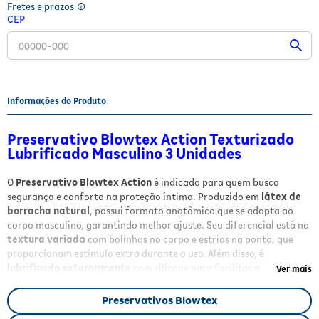
Fretes e prazos
Fitoterápicos e Homeopáticos
CEP
Parar de fumar
Informações do Produto
Preservativo Blowtex Action Texturizado
Lubrificado Masculino 3 Unidades
O
Preservativo Blowtex Action
é indicado para quem busca
segurança e conforto na proteção íntima. Produzido em
látex de
borracha natural
, possui formato anatômico que se adapta ao
corpo masculino, garantindo melhor ajuste. Seu diferencial está na
textura variada
com bolinhas no corpo e estrias na ponta, que
proporcionam estímulo extra durante o uso. Além disso, é
lubrificado externamente
com silicone para facilitar a
Ver mais
penetração, promovendo uma experiência mais confortável e
segura.
Preservativos Blowtex