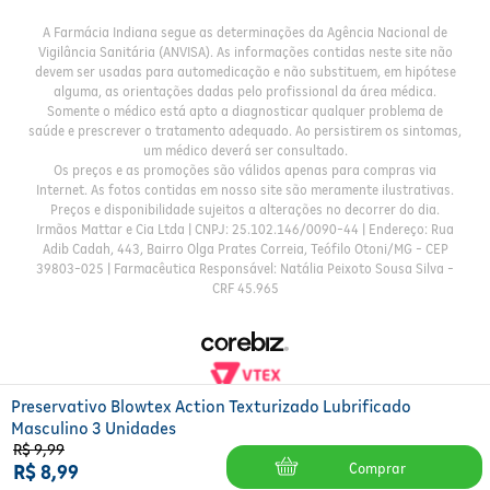
A Farmácia Indiana segue as determinações da Agência Nacional de
Vigilância Sanitária (ANVISA). As informações contidas neste site não
devem ser usadas para automedicação e não substituem, em hipótese
alguma, as orientações dadas pelo profissional da área médica.
Somente o médico está apto a diagnosticar qualquer problema de
saúde e prescrever o tratamento adequado. Ao persistirem os sintomas,
um médico deverá ser consultado.
Os preços e as promoções são válidos apenas para compras via
Internet. As fotos contidas em nosso site são meramente ilustrativas.
Preços e disponibilidade sujeitos a alterações no decorrer do dia.
Irmãos Mattar e Cia Ltda | CNPJ: 25.102.146/0090-44 | Endereço: Rua
Adib Cadah, 443, Bairro Olga Prates Correia, Teófilo Otoni/MG - CEP
39803-025 | Farmacêutica Responsável: Natália Peixoto Sousa Silva -
CRF 45.965
Preservativo Blowtex Action Texturizado Lubrificado
Masculino 3 Unidades
R$
9
,
99
Comprar
R$
8
,
99