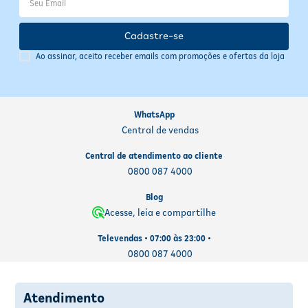
Manter fora do alcance de crianças
Conservar em local fresco, seco e arejado
Cadastre-se
Informações Importantes
Ao assinar, aceito receber emails com promoções e ofertas da loja
Armazenar em local protegido da luz e calor excessivo
Verifique a validade impressa na embalagem antes do uso
Produto testado eletricamente para garantir qualidade e
segurança
WhatsApp
Central de vendas
Central de atendimento ao cliente
0800 087 4000
Blog
Acesse, leia e compartilhe
Televendas • 07:00 às 23:00 •
0800 087 4000
Atendimento