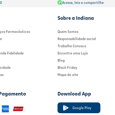
00
Acesse, leia e compartilhe
Sobre a Indiana
viços Farmacêuticos
Quem Somos
ar
Responsabilidade social
Trabalhe Conosco
nde Fidelidade
Encontre uma Loja
Blog
acidade
Black Friday
ies
Mapa do site
 Pagamento
Download App
Google Play