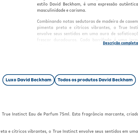
estilo David Beckham, é uma expressão autêntic
masculinidade e carisma.
Combinando notas sedutoras de madeira de caxem
pimenta preta e cítricos vibrantes, o True Inst
envolve seus sentidos em uma aura de sofisticaç
frescor duradouros. Cada borrifada é uma jor
olfativa que evoca a confiança interior 
determinação.
Este Eau de Parfum de 75ml é mais do que apenas
fragrância; é uma declaração de estil
personalidade. Seja para uma ocasião especial ou 
Luxo David Beckham
Todos os produtos David Beckham
o dia a dia, o Perfume David Beckham True Instinct
escolha perfeita para o homem moderno que bu
destacar sua autenticidade e magnetismo natural.
True Instinct Eau de Parfum 75ml. Esta fragrância marcante, criad
a e cítricos vibrantes, o True Instinct envolve seus sentidos em uma