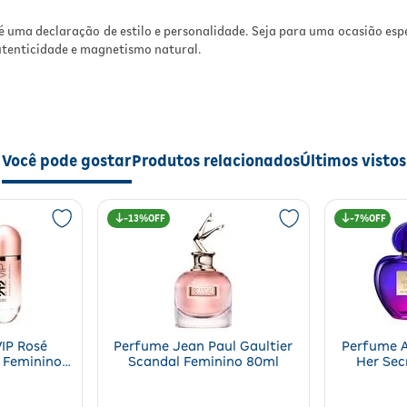
 uma declaração de estilo e personalidade. Seja para uma ocasião espec
tenticidade e magnetismo natural.
Você pode gostar
Produtos relacionados
Últimos vistos
13%
7%
IP Rosé
Perfume Jean Paul Gaultier
Perfume A
a Feminino
Scandal Feminino 80ml
Her Sec