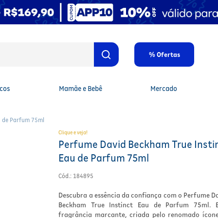
% Ofertas
cos
Mamãe e Bebê
Mercado
u de Parfum 75ml
Clique e veja!
Perfume David Beckham True Insti
Eau de Parfum 75ml
Cód.
:
184895
Descubra a essência da confiança com o Perfume D
Beckham True Instinct Eau de Parfum 75ml. E
fragrância marcante, criada pelo renomado ícon