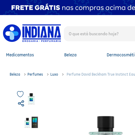
O que está buscando hoje?
TERMOS MAIS BUSCADOS
1
º
fralda
2
º
mounjaro
Medicamentos
Beleza
Dermocosméti
3
º
lenço umedecido
4
º
fralda xg
5
º
protetor solar facial
Beleza
Perfumes
Luxo
Perfume David Beckham True Instinct Ea
6
º
shampoo
7
º
whey
8
º
protetor solar
9
º
óleo capilar
10
º
fralda g