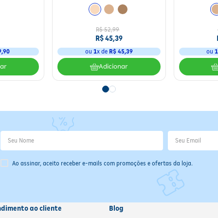
R$
52
,
99
R$
45
,
39
9
,
90
ou
1
x de
R$
45
,
39
ou
nar
Adicionar
Ao assinar, aceito receber e-mails com promoções e ofertas da loja.
ndimento ao cliente
Blog