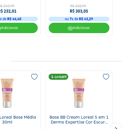
R$
249
,
99
R$
318
,
99
R$
232
,
01
R$
303
,
05
5
x de
R$
46
,
40
ou
7
x de
R$
43
,
29
Adicionar
Adicionar
14%
Loreal Base Média
Base BB Cream Loreal 5 em 1
30ml
Dermo Expertise Cor Escura
FPS 20 30ml