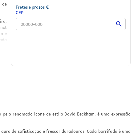
a de
Fretes e prazos
CEP
ira,
inct
ão e
nada
e a
 uma
o e
para
 é a
sca
a pelo renomado ícone de estilo David Beckham, é uma expressão
 aura de sofisticação e frescor duradouros. Cada borrifada é uma