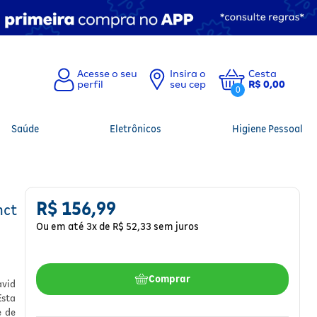
Insira o
Cesta
seu cep
R$ 0,00
0
Saúde
Eletrônicos
Higiene Pessoal
R$
156
,
99
nct
Ou em até
3
x de
R$
52
,
33
sem juros
Comprar
avid
sta
e de