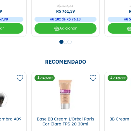
R$
879
,
90
9
R$
761
,
39
67
,
98
ou
10
x de
R$
76
,
13
ou
nar
Adicionar
RECOMENDADO
14%
14%
Sombra A09
Base BB Cream L'Oréal Paris
BB Cream 
Cor Clara FPS 20 30ml