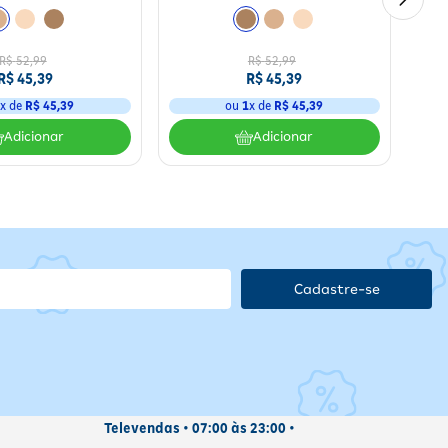
R$
52
,
99
R$
52
,
99
R$
45
,
39
R$
45
,
39
1
x de
R$
45
,
39
ou
1
x de
R$
45
,
39
Adicionar
Adicionar
Cadastre-se
Televendas • 07:00 às 23:00 •