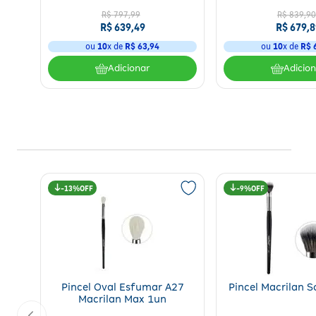
R$
797
,
99
R$
839
,
90
R$
639
,
49
R$
679
,
8
ou
10
x de
R$
63
,
94
ou
10
x de
R$
Adicionar
Adicio
13%
9%
Pincel Oval Esfumar A27
Pincel Macrilan 
Macrilan Max 1un