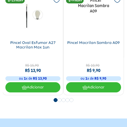
13%
9%
Pincel Oval Esfumar A27
Pincel Macrilan Sombra A09
Macrilan Max 1un
R$
15
,
90
R$
10
,
90
R$
13
,
90
R$
9
,
90
ou
1
x de
R$
13
,
90
ou
1
x de
R$
9
,
90
Adicionar
Adicionar