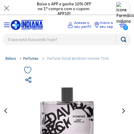
Baixe o APP e ganhe 10% OFF
na 1º compra com o cupom:
APP10!
Insira o
seu cep
0
O que está buscando hoje?
TERMOS MAIS BUSCADOS
Medicamentos
1
º
fralda
2
º
mounjaro
Beleza
Ver tudo
Beleza
Perfumes
Perfume David Beckham Homme 75ml
3
º
lenço umedecido
Dermocosméticos
Digestão
Ver todos
4
º
fralda xg
5
º
protetor solar facial
Mamãe e bebê
Dor e Febre
Maquiagem
Ver todos
6
º
shampoo
7
º
whey
Mercado
Gripes e resfriados
Cabelos
Corporal
Ver todos
8
º
protetor solar
9
º
óleo capilar
Saúde
Ossos e cartilagens
Perfumes
Olhos
Troca de fraldas
Ver todos
10
º
fralda g
Asma
Eletrônicos
Depilação
Nutricosméticos
Mamadeiras e chupetas
Acessórios Fitness
Ver todos
Vitaminas e minerais
Unhas
Higiene Pessoal
Desodorantes