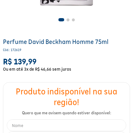
Para a mamãe
Brinquedos
Aparelhos e testes
Ver todos
Saúde Feminina
Cuidados com a Pele
Protetor Solar
Alimentação
Bebidas
Nutrição esportiva
Asus
Ver todos
Cardiovasculares
Facial
Banho e Higiene
Petshop
Vitaminas
LG
Lenços
Hipertensão
Bronzeadores
Alimentos
Primeiros socorros
Motorola
Cuidados intímos
Perfume David Beckham Homme 75ml
Oftalmológicos
Cód.
:
172619
Limpeza de pele
Havaianas
Suplementos
Multilaser
Desodorantes
R$
139
,
99
Saúde Masculina
Cabelos
Papelaria
Ortopédicos
Positivo
Cuidados geriátricos
Ou em até
3
x de
R$
46
,
66
sem juros
Psicoativos e Hormonais
Camisas Uv
Cirúrgicos
Samsung
Barba
Medicamentos especiais
Utilidades domésticos
Xiaomi
Banho
Diabetes
Tablets
Higiene bucal
Pele e mucosas
Acessórios
Tratamento Acne