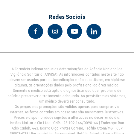
Redes Sociais
A Farmácia Indiana segue as determinações da Agência Nacional de
Vigilância Sanitária (ANVISA). As informações contidas neste site não
devem ser usadas para automedicação e não substituem, em hipótese
alguma, as orientações dadas pelo profissional da área médica.
Somente o médico está apto a diagnosticar qualquer problema de
saúde e prescrever o tratamento adequado. Ao persistirem os sintomas,
um médico deverá ser consultado.
Os preços e as promoções são válidos apenas para compras via
Internet. As fotos contidas em nosso site são meramente ilustrativas.
Preços e disponibilidade sujeitos a alterações no decorrer do dia.
Irmãos Mattar e Cia Ltda | CNPJ: 25.102.146/0090-44 | Endereço: Rua
Adib Cadah, 443, Bairro Olga Prates Correia, Teófilo Otoni/MG - CEP
39803-025 | Farmacêutica Responsável: Natália Peixoto Sousa Silva -