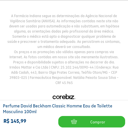
A Farmácia Indiana segue as determinações da Agência Nacional de
Vigilância Sanitária (ANVISA). As informações contidas neste site não
devem ser usadas para automedicação e não substituem, em hipótese
alguma, as orientações dadas pelo profissional da área médica.
Somente o médico está apto a diagnosticar qualquer problema de
saúde e prescrever o tratamento adequado. Ao persistirem os sintomas,
um médico deverá ser consultado.
Os preços e as promoções são válidos apenas para compras via
Internet. As fotos contidas em nosso site são meramente ilustrativas.
Preços e disponibilidade sujeitos a alterações no decorrer do dia.
Irmãos Mattar e Cia Ltda | CNPJ: 25.102.146/0090-44 | Endereço: Rua
Adib Cadah, 443, Bairro Olga Prates Correia, Teófilo Otoni/MG - CEP
39803-025 | Farmacêutica Responsável: Natália Peixoto Sousa Silva -
CRF 45.965
Perfume David Beckham Classic Homme Eau de Toilette
Masculino 100ml
R$
145
,
99
Comprar