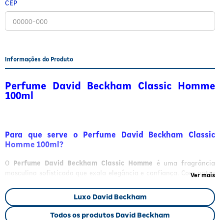
CEP
Fitoterápicos e Homeopáticos
Parar de fumar
Informações do Produto
Perfume David Beckham Classic Homme
100ml
Para que serve o Perfume David Beckham Classic
Homme 100ml?
O
Perfume David Beckham Classic Homme
é uma fragrância
masculina sofisticada que exala elegância e confiança. Com notas
Ver mais
frescas e amadeiradas, é ideal para homens que buscam uma
essência clássica, atemporal e marcante. Suas notas de topo: Gin,
Luxo David Beckham
gálbano e limão. Notas de coração: cipreste, noz-moscada e menta
fresca. Notas de fundo: Cedro, âmbar e vetiver. A base com vetiver,
Todos os produtos David Beckham