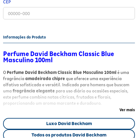
CEP
Fitoterápicos e Homeopáticos
Parar de fumar
Informações do Produto
Perfume David Beckham Classic Blue
Masculino 100ml
O
Perfume David Beckham Classic Blue Masculino 100ml
é uma
fragrância
amadeirada chipre
que oferece uma experiência
olfativa sofisticada e versátil. Indicado para homens que buscam
uma
fragrância elegante
para uso diário ou ocasiões especiais,
este perfume combina notas cítricas, frutadas e florais,
proporcionando um aroma marcante e duradouro.
Ver mais
Benefícios
Luxo David Beckham
Fragrância masculina distinta e marcante
que traduz
estilo e personalidade.
Todos os produtos David Beckham