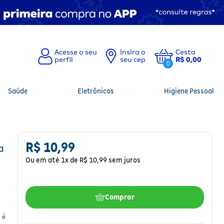
Insira o
Cesta
seu cep
R$ 0,00
0
Saúde
Eletrônicos
Higiene Pessoal
R$
10
,
99
a
Ou em até
1
x de
R$
10
,
99
sem juros
Comprar
a
é