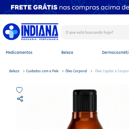
O que está buscando hoje?
TERMOS MAIS BUSCADOS
1
º
fralda
2
º
mounjaro
Medicamentos
Beleza
Dermocosméti
3
º
lenço umedecido
4
º
fralda xg
5
º
protetor solar facial
Beleza
Cuidados com a Pele
Óleo Corporal
Óleo Capilar e Corpo
6
º
shampoo
7
º
whey
8
º
protetor solar
9
º
óleo capilar
10
º
fralda g