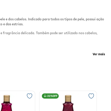
cia
ele e dos cabelos. Indicado para todos os tipos de pele, possui ação
 e das estrias.
e e fragrância delicada. Também pode ser utilizado nos cabelos,
oque
Ver mais
e
r,
lize
ue
a
31%
 estrias, além de proteger contra o ressecamento. Nos cabelos,