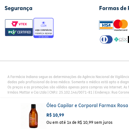
Segurança
Formas de
A Farmácia Indiana segue as determinações da Agência Nacional de Vigilânci
dadas pelo profissional da área médica. Somente o médico está apto a diag
Os preços e as promoções são válidos apenas para compras via Internet. As f
Irmãos Mattar e Cia Ltda | CNPJ: 25.102.146/0071-81 | Endereço: Rua Corone
Óleo Capilar e Corporal Farmax Ros
R$
10
,
99
Ou em até
1
x de
R$
10
,
99
sem juros