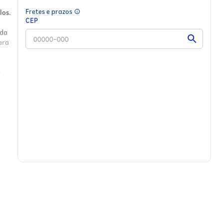
Fretes e prazos
los.
CEP
 da
ara
.
do