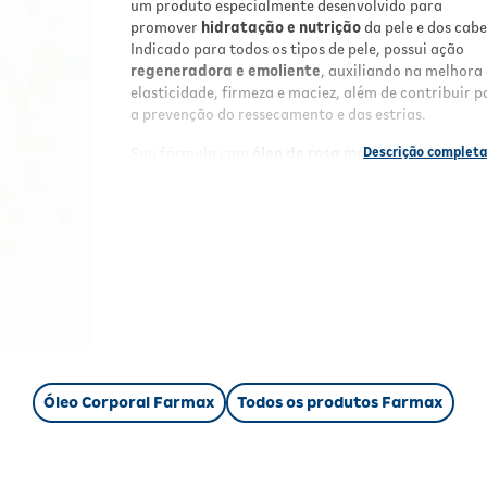
um produto especialmente desenvolvido para
promover
hidratação e nutrição
da pele e dos cabe
Indicado para todos os tipos de pele, possui ação
regeneradora e emoliente
, auxiliando na melhora
elasticidade, firmeza e maciez, além de contribuir p
a prevenção do ressecamento e das estrias.
Sua fórmula com
óleo de rosa mosqueta
ajuda a
restaurar a vitalidade da pele e dos fios,
proporcionando hidratação intensa, toque leve e
fragrância delicada. Também pode ser utilizado nos
cabelos, auxiliando na nutrição, brilho e sedosidade
Benefícios
Regenera e auxilia na reparação
da pele;
Contribui para a
prevenção de estrias
;
Promove
hidratação intensa e prolongada
;
Auxilia na manutenção da
elasticidade e
Óleo Corporal Farmax
Todos os produtos Farmax
firmeza
da pele;
Pode ser utilizado nos cabelos, proporcionan
brilho e sedosidade
;
Possui
toque leve
e fragrância delicada;