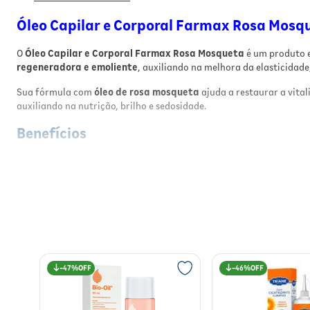
Óleo Capilar e Corporal Farmax Rosa Mosq
O
Óleo Capilar e Corporal Farmax Rosa Mosqueta
é um produto 
regeneradora e emoliente
, auxiliando na melhora da elasticidade
Sua fórmula com
óleo de rosa mosqueta
ajuda a restaurar a vital
auxiliando na nutrição, brilho e sedosidade.
Benefícios
Regenera e auxilia na reparação
da pele;
Contribui para a
prevenção de estrias
;
Promove
hidratação intensa e prolongada
;
Auxilia na manutenção da
elasticidade e firmeza
da pele;
Pode ser utilizado nos cabelos, proporcionando
brilho e sed
Possui
toque leve
e fragrância delicada;
Indicado para
todos os tipos de pele
.
Resultados
47%
46%
Com o uso contínuo, a pele fica mais
hidratada
, macia e com melho