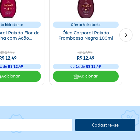
rta hidratante
Oferta hidratante
ra uso capilar, aplique no comprimento e nas pontas dos fios ou
abelos.
ral Paixão Flor de
Óleo Corporal Paixão
lha com Ação
Framboesa Negra 100ml
na
orante 100ml
R$
17
,
99
R$
17
,
99
cal
R$
12
,
49
R$
12
,
49
 de
1
x de
R$
12
,
49
ou
1
x de
R$
12
,
49
o
Adicionar
Adicionar
e orientação médica.
Cadastre-se