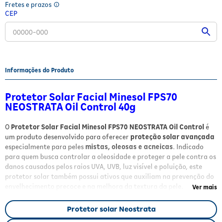
Fretes e prazos
Fitoterápicos e Homeopáticos
CEP
Parar de fumar
Informações do Produto
Protetor Solar Facial Minesol FPS70
NEOSTRATA Oil Control 40g
O
Protetor Solar Facial Minesol FPS70 NEOSTRATA Oil Control
é
um produto desenvolvido para oferecer
proteção solar avançada
especialmente para peles
mistas, oleosas e acneicas
. Indicado
para quem busca controlar a oleosidade e proteger a pele contra os
danos causados pelos raios UVA, UVB, luz visível e poluição, este
protetor solar também possui ativos que auxiliam na prevenção do
envelhecimento precoce e na melhora da textura da pele.
Ver mais
Benefícios
Protetor solar Neostrata