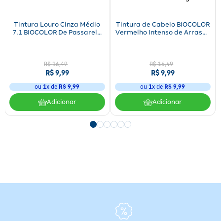
Tintura Louro Cinza Médio
Tintura de Cabelo BIOCOLOR
7.1 BIOCOLOR De Passarela
Vermelho Intenso de Arrasar
50g
6.66 50g
R$
16
,
49
R$
16
,
49
R$
9
,
99
R$
9
,
99
ou
1
x de
R$
9
,
99
ou
1
x de
R$
9
,
99
Adicionar
Adicionar