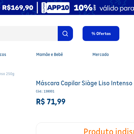
% Ofertas
cos
Mamãe e Bebê
Mercado
enso 250g
Máscara Capilar Siàge Liso Intenso
Cód.
:
138001
R$
71
,
99