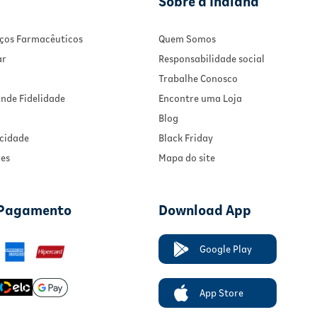
Sobre a Indiana
viços Farmacêuticos
Quem Somos
ar
Responsabilidade social
Trabalhe Conosco
nde Fidelidade
Encontre uma Loja
Blog
acidade
Black Friday
ies
Mapa do site
 Pagamento
Download App
Google Play
App Store