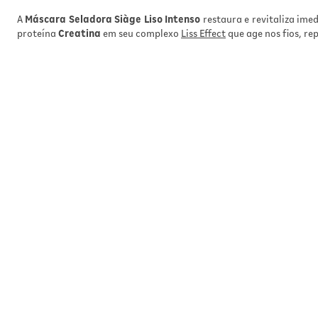
A
Máscara Seladora Siàge Liso Intenso
restaura e revitaliza ime
proteína
Creatina
em seu complexo
Liss Effect
que age nos fios, r