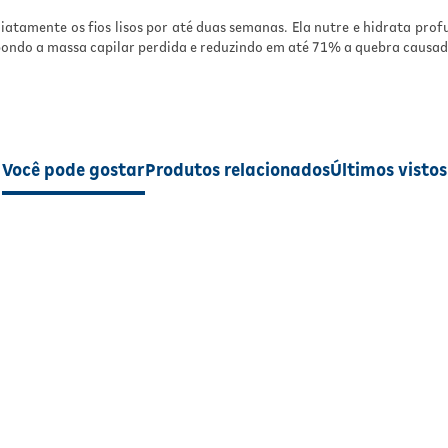
diatamente os fios lisos por até duas semanas. Ela nutre e hidrata pro
epondo a massa capilar perdida e reduzindo em até 71% a quebra causa
Você pode gostar
Produtos relacionados
Últimos vistos