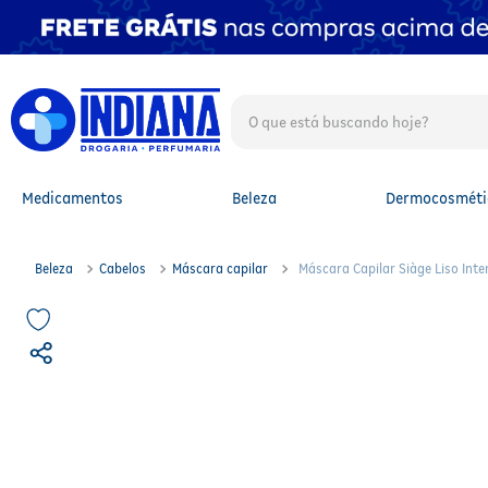
O que está buscando hoje?
TERMOS MAIS BUSCADOS
1
º
fralda
2
º
mounjaro
Medicamentos
Beleza
Dermocosméti
3
º
protetor solar facial
4
º
lenço umedecido
5
º
whey
Beleza
Cabelos
Máscara capilar
Máscara Capilar Siàge Liso Int
6
º
shampoo
7
º
fralda xg
8
º
protetor solar
9
º
fralda g
10
º
óleo capilar