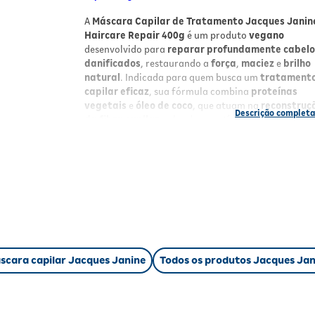
A
Máscara Capilar de Tratamento Jacques Janin
Haircare Repair 400g
é um produto
vegano
desenvolvido para
reparar profundamente cabelo
danificados
, restaurando a
força
,
maciez
e
brilho
natural
. Indicada para quem busca um
tratament
capilar eficaz
, sua fórmula combina
proteínas
vegetais
e
óleo de coco
, que atuam na
reconstruç
da fibra capilar
, selando as cutículas e nutrindo os
fios sem pesar.
Benefícios
Reconstrução profunda:
repara danos e
fortalece os fios fragilizados;
Nutrição e brilho natural:
ação do óleo de c
que devolve o brilho aos cabelos;
Restauração da estrutura capilar:
proteín
vegetais melhoram a resistência dos fios;
scara capilar Jacques Janine
Todos os produtos Jacques Jan
Ação rápida:
tratamento eficaz em apenas 5
minutos;
Fórmula vegana:
livre de ingredientes de or
animal e parabenos.