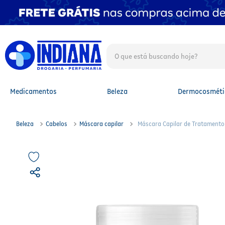
O que está buscando hoje?
TERMOS MAIS BUSCADOS
1
º
fralda
2
º
mounjaro
Medicamentos
Beleza
Dermocosméti
3
º
lenço umedecido
4
º
fralda xg
5
º
protetor solar facial
Beleza
Cabelos
Máscara capilar
Máscara Capilar de Tratamento
6
º
shampoo
7
º
whey
8
º
protetor solar
9
º
óleo capilar
10
º
fralda g