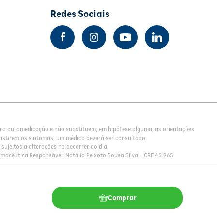
Redes Sociais
para automedicação e não substituem, em hipótese alguma, as orientações
istirem os sintomas, um médico deverá ser consultado.
sujeitos a alterações no decorrer do dia.
rmacêutica Responsável: Natália Peixoto Sousa Silva - CRF 45.965
Comprar