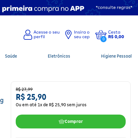
Insira o
Cesta
seu cep
R$ 0,00
0
Saúde
Eletrônicos
Higiene Pessoal
R$
27
,
99
R$
25
,
90
0g
Ou em até
1
x de
R$
25
,
90
sem juros
Comprar