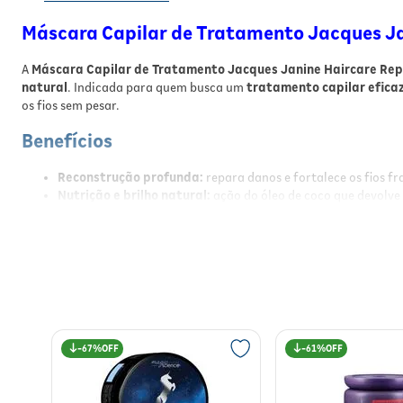
Máscara Capilar de Tratamento Jacques Ja
A
Máscara Capilar de Tratamento Jacques Janine Haircare Rep
natural
. Indicada para quem busca um
tratamento capilar efica
os fios sem pesar.
Benefícios
Reconstrução profunda:
repara danos e fortalece os fios fr
Nutrição e brilho natural:
ação do óleo de coco que devolve 
Restauração da estrutura capilar:
proteínas vegetais melh
Ação rápida:
tratamento eficaz em apenas 5 minutos;
Fórmula vegana:
livre de ingredientes de origem animal e p
Resultados
Com uso regular, proporciona cabelos
mais fortes, maleáveis e r
restaurados, com toque macio e brilho intenso desde a primeira ap
67%
61%
Modo de Usar