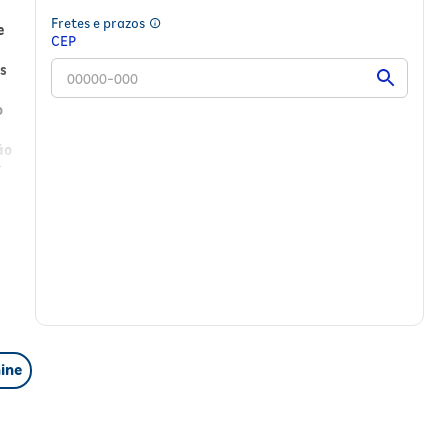
Fretes e prazos
e
CEP
s
o
ão
oco
as
ine
igem