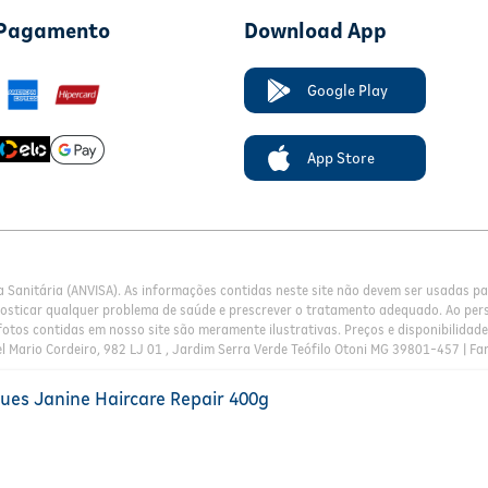
 Pagamento
Download App
Google Play
App Store
a Sanitária (ANVISA). As informações contidas neste site não devem ser usadas 
nosticar qualquer problema de saúde e prescrever o tratamento adequado. Ao pers
otos contidas em nosso site são meramente ilustrativas. Preços e disponibilidade 
l Mario Cordeiro, 982 LJ 01 , Jardim Serra Verde Teófilo Otoni MG 39801-457 | Fa
ues Janine Haircare Repair 400g