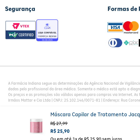
Segurança
Formas de
A Farmácia Indiana segue as determinações da Agência Nacional de Vigilânci
dadas pelo profissional da área médica. Somente o médico está apto a diag
Os preços e as promoções são válidos apenas para compras via Internet. As f
Irmãos Mattar e Cia Ltda | CNPJ: 25.102.146/0071-81 | Endereço: Rua Corone
Máscara Capilar de Tratamento Jacq
R$
27
,
99
R$
25
,
90
Ou em até
1
x de
R$
25
,
90
sem juros