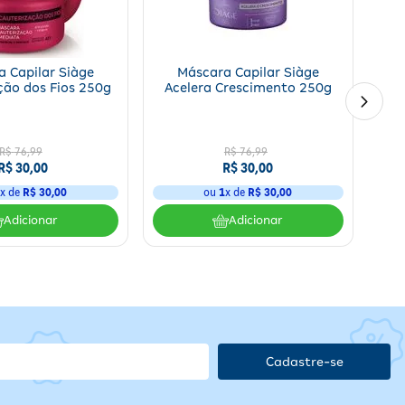
gir por
5 minutos
. Enxágue bem e finalize com condicionador para
o
 Capilar Siàge
Máscara Capilar Siàge
ção dos Fios 250g
Acelera Crescimento 250g
nder
R$
76
,
99
R$
76
,
99
R$
30
,
00
R$
30
,
00
ar
a
1
x de
R$
30
,
00
ou
1
x de
R$
30
,
00
Adicionar
Adicionar
nder o uso e procurar orientação médica; armazenar em local fresco
Cadastre-se