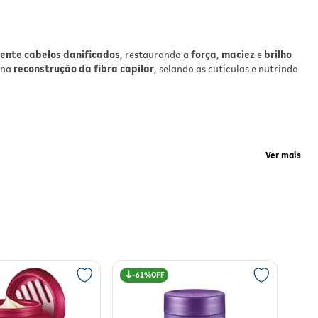
ente cabelos danificados
, restaurando a
força
,
maciez
e
brilho
 na
reconstrução da fibra capilar
, selando as cutículas e nutrindo
e a
Ver mais
o de
r
r excessivo e agentes externos. Os fios ficam visivelmente
61%