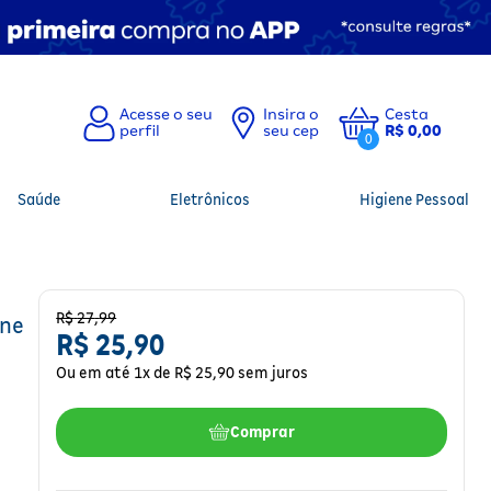
Insira o
Cesta
seu cep
R$ 0,00
0
Saúde
Eletrônicos
Higiene Pessoal
R$
27
,
99
ine
R$
25
,
90
Ou em até
1
x de
R$
25
,
90
sem juros
Comprar