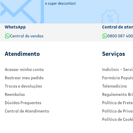
e super descontos!
WhatsApp
Central de ate
Central de vendas
0800 087 40
Atendimento
Serviços
Acessar minha conta
Indiclinic - Ser
Rastrear meu pedido
Farmácia Popul
Trocas e devoluções
Telemedicina
Reembolso
Regulamento Bri
Dúvidas Frequentes
Política de Frete
Central de Atendimento
Política de Priv
Política de Cook