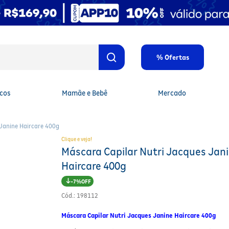
% Ofertas
cos
Mamãe e Bebê
Mercado
Janine Haircare 400g
Clique e veja!
Máscara Capilar Nutri Jacques Jan
Haircare 400g
7%
Cód.
:
198112
Máscara Capilar Nutri Jacques Janine Haircare 400g