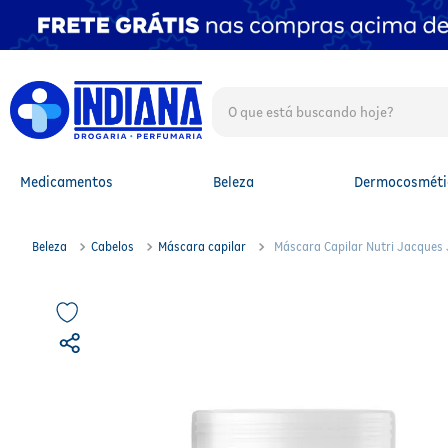
O que está buscando hoje?
TERMOS MAIS BUSCADOS
1
º
fralda
2
º
mounjaro
Medicamentos
Beleza
Dermocosméti
3
º
fralda xg
4
º
lenço umedecido
5
º
protetor solar facial
Beleza
Cabelos
Máscara capilar
Máscara Capilar Nutri Jacques 
6
º
shampoo
7
º
whey
8
º
protetor solar
9
º
óleo capilar
10
º
fralda g