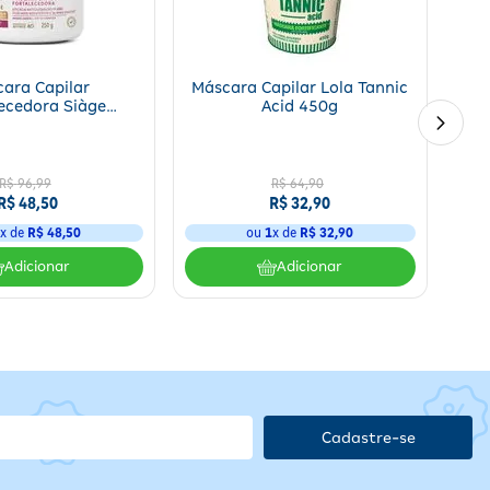
inutos
e enxágue completamente. Finalize com condicionador
ara Capilar
Máscara Capilar Lola Tannic
leo
ecedora Siàge
Acid 450g
ir Resistência
iqueda 250g
e
R$
96
,
99
R$
64
,
90
R$
48
,
50
R$
32
,
90
1
x de
R$
48
,
50
ou
1
x de
R$
32
,
90
contato com os olhos
 da
Adicionar
Adicionar
o da luz solar direta
Cadastre-se