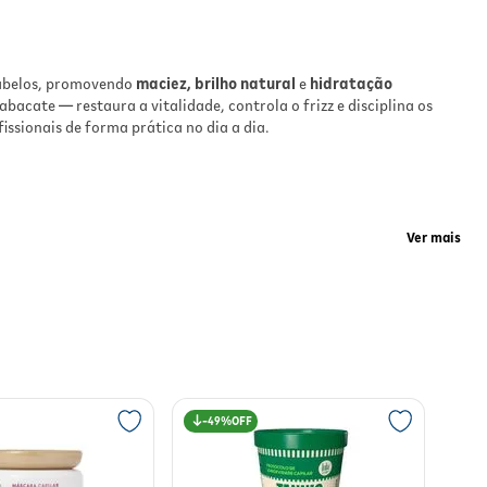
o e
abelos, promovendo
maciez, brilho natural
e
hidratação
bacate — restaura a vitalidade, controla o frizz e disciplina os
ssionais de forma prática no dia a dia.
zz
e
Ver mais
or
ole do frizz
e
brilho intenso
, deixando os fios mais saudáveis e
49%