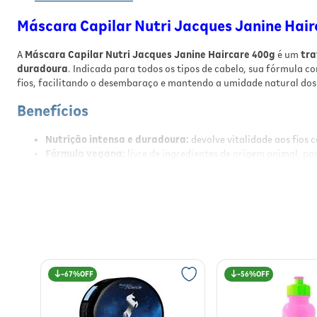
Máscara Capilar Nutri Jacques Janine Hair
A
Máscara Capilar Nutri Jacques Janine Haircare 400g
é um
tra
duradoura
. Indicada para todos os tipos de cabelo, sua fórmula 
fios, facilitando o desembaraço e mantendo a umidade natural dos 
Benefícios
Nutrição intensa e duradoura:
devolve vitalidade aos fios 
Fórmula vegana:
livre de ingredientes de origem animal, pa
Brilho e maciez imediatos:
promove toque sedoso e aspecto
Ação disciplinante:
controla o frizz e facilita o desembaraço
Resultado em 5 minutos:
tratamento prático e eficaz para o
Uso profissional:
qualidade Jacques Janine para sua rotina
Resultados
Com o uso regular, os cabelos ficam
nutridos, alinhados
e com
mov
67%
56%
sedosos desde a primeira aplicação.
Modo de Usar