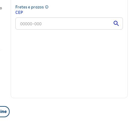
e
Fretes e prazos
do
CEP
igem
ine
 o