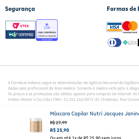
Segurança
Formas de
A Farmácia Indiana segue as determinações da Agência Nacional de Vigilânci
dadas pelo profissional da área médica. Somente o médico está apto a diag
Os preços e as promoções são válidos apenas para compras via Internet. As f
Irmãos Mattar e Cia Ltda | CNPJ: 25.102.146/0071-81 | Endereço: Rua Corone
Máscara Capilar Nutri Jacques Janin
R$
27
,
99
R$
25
,
90
Ou em até
1
x de
R$
25
,
90
sem juros