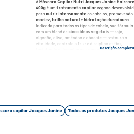
A
Máscara Capilar Nutri Jacques Janine Haircar
400g
é um
tratamento capilar
vegano desenvolvi
para
nutrir intensamente
os cabelos, promovendo
maciez, brilho natural
e
hidratação duradoura
.
Indicada para todos os tipos de cabelo, sua fórmula
com um blend de
cinco óleos vegetais
— soja,
algodão, oliva, amêndoa e abacate — restaura a
vitalidade, controla o frizz e disciplina os fios,
facilitando o desembaraço e mantendo a umidade
natural dos cabelos. Com ação rápida de apenas 5
minutos, oferece resultados profissionais de forma
prática no dia a dia.
Benefícios
Nutrição intensa e duradoura:
devolve
vitalidade aos fios com 5 óleos vegetais.
Fórmula vegana:
livre de ingredientes de or
animal, para cuidado consciente.
scara capilar Jacques Janine
Todos os produtos Jacques Jan
Brilho e maciez imediatos:
promove toque
sedoso e aspecto saudável.
Ação disciplinante:
controla o frizz e facilita
desembaraço.