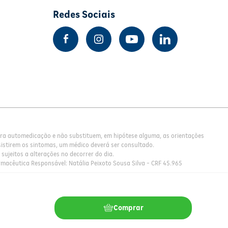
Redes Sociais
para automedicação e não substituem, em hipótese alguma, as orientações
istirem os sintomas, um médico deverá ser consultado.
sujeitos a alterações no decorrer do dia.
rmacêutica Responsável: Natália Peixoto Sousa Silva - CRF 45.965
Comprar