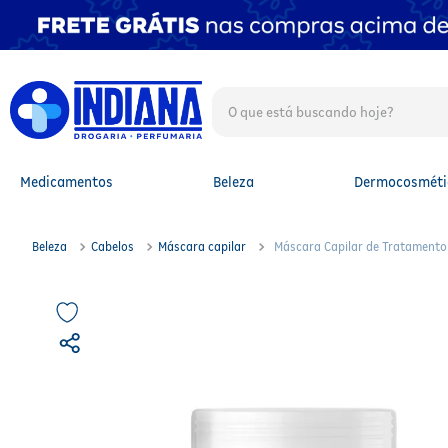
O que está buscando hoje?
TERMOS MAIS BUSCADOS
1
º
fralda
2
º
mounjaro
Medicamentos
Beleza
Dermocosméti
3
º
protetor solar facial
4
º
lenço umedecido
5
º
whey
Beleza
Cabelos
Máscara capilar
Máscara Capilar de Tratamento
6
º
shampoo
7
º
fralda xg
8
º
protetor solar
9
º
fralda g
10
º
óleo capilar