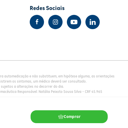
Redes Sociais
para automedicação e não substituem, em hipótese alguma, as orientações
istirem os sintomas, um médico deverá ser consultado.
sujeitos a alterações no decorrer do dia.
rmacêutica Responsável: Natália Peixoto Sousa Silva - CRF 45.965
Comprar