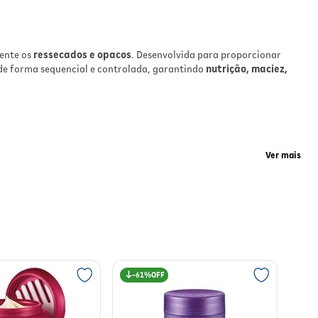
mente os
ressecados e opacos
. Desenvolvida para proporcionar
s de forma sequencial e controlada, garantindo
nutrição, maciez,
es
,
s. O
já
Ver mais
o de
ara
 saudável dos fios. O toque sedoso e a aparência de salão são
61%