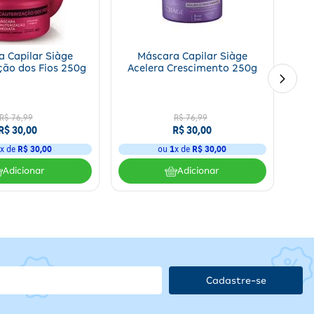
por
5 minutos
para máxima hidratação. Enxágue bem e finalize com
os
 Capilar Siàge
Máscara Capilar Siàge
ção dos Fios 250g
Acelera Crescimento 250g
o
r o
R$
76
,
99
R$
76
,
99
das
R$
30
,
00
R$
30
,
00
m
1
x de
R$
30
,
00
ou
1
x de
R$
30
,
00
irritação, suspender o uso e procurar orientação médica.
Adicionar
Adicionar
solar direta.
Cadastre-se