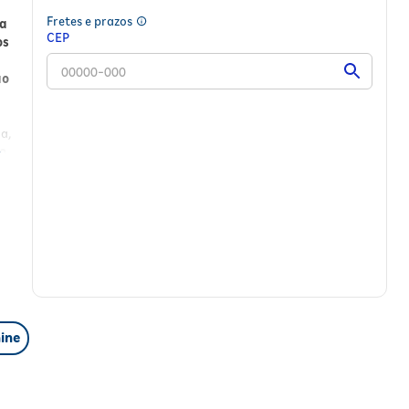
Fretes e prazos
ra
CEP
os
ão
a
,
da,
o
ine
iza