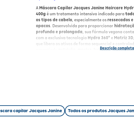
A
Máscara Capilar Jacques Janine Haircare Hyd
400g
é um tratamento intensivo indicado para
tod
os tipos de cabelo
, especialmente os
ressecados e
opacos
. Desenvolvida para proporcionar
hidrataç
profunda e prolongada
, sua fórmula vegana cont
com a exclusiva tecnologia
Hydra 360°
e
Matriz 3D
que libera os ativos de forma sequencial e controla
garantindo
nutrição, maciez, brilho
e
toque sedos
aos fios em apenas 5 minutos.
Benefícios
Hidratação profunda e prolongada
com
tecnologia Hydra 360° e Matriz 3D;
Fios mais macios e luminosos
, com toque
sedoso e aparência saudável;
Fórmula vegana
, livre de parabenos e
ingredientes de origem animal;
scara capilar Jacques Janine
Todos os produtos Jacques Jan
Ação rápida
em 5 minutos, ideal para o dia a
dia;
Melhora a retenção de umidade
e potencial
o condicionamento;