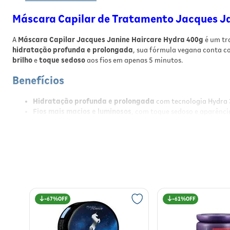
Máscara Capilar de Tratamento Jacques Ja
A
Máscara Capilar Jacques Janine Haircare Hydra 400g
é um tr
hidratação profunda e prolongada
, sua fórmula vegana conta c
brilho
e
toque sedoso
aos fios em apenas 5 minutos.
Benefícios
Hidratação profunda e prolongada
com tecnologia Hydra 3
Fios mais macios e luminosos
, com toque sedoso e aparênci
Fórmula vegana
, livre de parabenos e ingredientes de orig
Ação rápida
em 5 minutos, ideal para o dia a dia;
Melhora a retenção de umidade
e potencializa o condicio
Perfume suave e sofisticado
, que deixa os cabelos frescos 
Resultados
Com o uso regular, a máscara promove cabelos
visivelmente mais 
67%
61%
percebidos já na primeira aplicação.
Modo de Usar