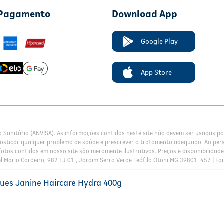
 Pagamento
Download App
Google Play
App Store
a Sanitária (ANVISA). As informações contidas neste site não devem ser usadas 
nosticar qualquer problema de saúde e prescrever o tratamento adequado. Ao pers
otos contidas em nosso site são meramente ilustrativas. Preços e disponibilidade 
l Mario Cordeiro, 982 LJ 01 , Jardim Serra Verde Teófilo Otoni MG 39801-457 | Fa
ues Janine Haircare Hydra 400g