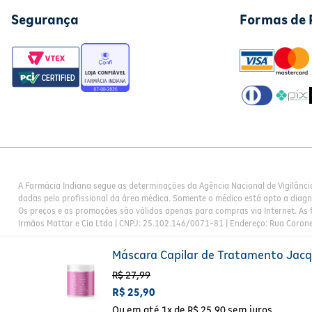
Segurança
Formas de
A Farmácia Indiana segue as determinações da Agência Nacional de Vigilânci
dadas pelo profissional da área médica. Somente o médico está apto a diag
Os preços e as promoções são válidos apenas para compras via Internet. As f
Irmãos Mattar e Cia Ltda | CNPJ: 25.102.146/0071-81 | Endereço: Rua Corone
Máscara Capilar de Tratamento Jacq
R$
27
,
99
R$
25
,
90
Ou em até
1
x de
R$
25
,
90
sem juros