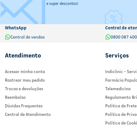
e super descontos!
WhatsApp
Central de ate
Central de vendas
0800 087 40
Atendimento
Serviços
Acessar minha conta
Indiclinic - Ser
Rastrear meu pedido
Farmácia Popul
Trocas e devoluções
Telemedicina
Reembolso
Regulamento Bri
Dúvidas Frequentes
Política de Frete
Central de Atendimento
Política de Priv
Política de Cook