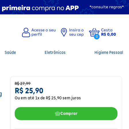
Insira o
Cesta
seu cep
R$ 0,00
0
Saúde
Eletrônicos
Higiene Pessoal
R$
27
,
99
R$
25
,
90
g
Ou em até
1
x de
R$
25
,
90
sem juros
Comprar