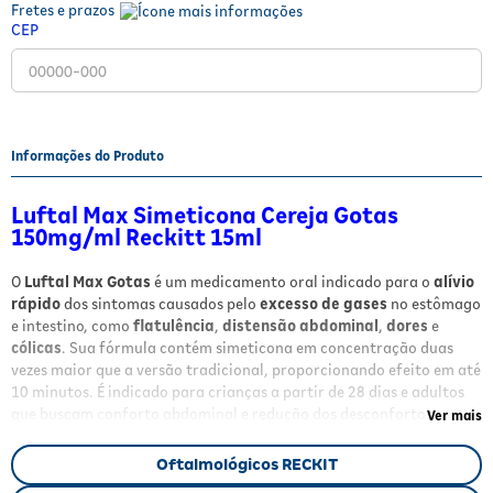
Fretes e prazos
Fitoterápicos e Homeopáticos
CEP
Parar de fumar
Informações do Produto
Luftal Max Simeticona Cereja Gotas
150mg/ml Reckitt 15ml
O
Luftal Max Gotas
é um medicamento oral indicado para o
alívio
rápido
dos sintomas causados pelo
excesso de gases
no estômago
e intestino, como
flatulência
,
distensão abdominal
,
dores
e
cólicas
. Sua fórmula contém simeticona em concentração duas
vezes maior que a versão tradicional, proporcionando efeito em até
10 minutos. É indicado para crianças a partir de 28 dias e adultos
que buscam conforto abdominal e redução dos desconfortos
Ver mais
causados pela retenção de gases.
Oftalmológicos RECKIT
Benefícios