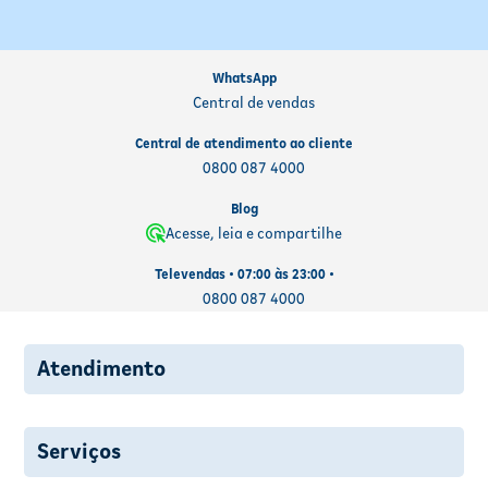
Lembre assim que possível:
Se ainda falta bastante tempo
para a próxima dose, tome o medicamento assim que
lembrar.
WhatsApp
Dose próxima:
Se já estiver perto do horário da próxima
Central de vendas
dose, pule a dose esquecida e retome o horário habitual.
Nunca dobre a dose:
Não tome duas doses ao mesmo tempo
Central de atendimento ao cliente
para compensar o esquecimento — isso pode causar efeitos
0800 087 4000
adversos.
Dúvidas persistentes:
Em caso de dúvida, consulte o
Blog
farmacêutico ou médico responsável antes de continuar o
Acesse, leia e compartilhe
tratamento.
Televendas • 07:00 às 23:00 •
0800 087 4000
Atendimento
Serviços