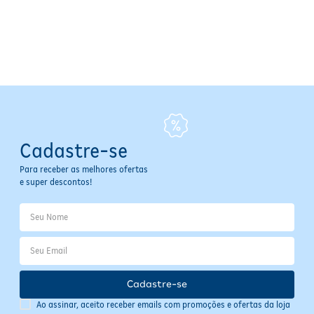
Evite exceder a quantidade diária indicada para garantir segurança
e eficácia no tratamento.
Especificações
Fabricante:
Reckitt
Modo de Uso:
Uso oral
Volume:
15 ml
Princípio Ativo:
Simeticona 150mg/ml
Forma Farmacêutica:
Gotas
Cadastre-se
Contraindicações
Para receber as melhores ofertas
e super descontos!
Não indicado para bebês com menos de 28 dias ou
prematuros até 44 semanas de gestação.
Não usar em casos de
distensão abdominal severa
.
Contraindicado em
cólicas intensas e prolongadas
.
Não recomendado para dor abdominal persistente por mais
de 36 horas.
Evitar em suspeita de
perfuração
ou
obstrução intestinal
.
Cadastre-se
Se eu esquecer de tomar o medicamento, o que fazer?
Ao assinar, aceito receber emails com promoções e ofertas da loja