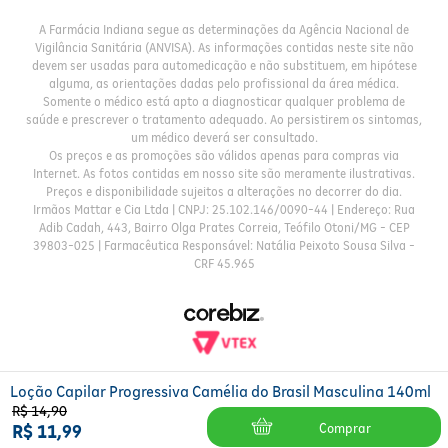
A Farmácia Indiana segue as determinações da Agência Nacional de
Vigilância Sanitária (ANVISA). As informações contidas neste site não
devem ser usadas para automedicação e não substituem, em hipótese
alguma, as orientações dadas pelo profissional da área médica.
Somente o médico está apto a diagnosticar qualquer problema de
saúde e prescrever o tratamento adequado. Ao persistirem os sintomas,
um médico deverá ser consultado.
Os preços e as promoções são válidos apenas para compras via
Internet. As fotos contidas em nosso site são meramente ilustrativas.
Preços e disponibilidade sujeitos a alterações no decorrer do dia.
Irmãos Mattar e Cia Ltda | CNPJ: 25.102.146/0090-44 | Endereço: Rua
Adib Cadah, 443, Bairro Olga Prates Correia, Teófilo Otoni/MG - CEP
39803-025 | Farmacêutica Responsável: Natália Peixoto Sousa Silva -
CRF 45.965
Loção Capilar Progressiva Camélia do Brasil Masculina 140ml
R$
14
,
90
Comprar
R$
11
,
99