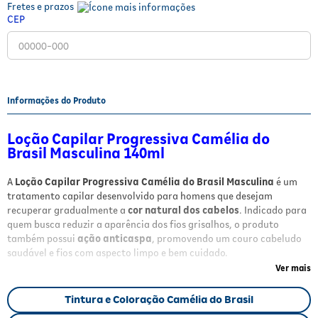
Fretes e prazos
Fitoterápicos e Homeopáticos
CEP
Parar de fumar
Informações do Produto
Loção Capilar Progressiva Camélia do
Brasil Masculina 140ml
A
Loção Capilar Progressiva Camélia do Brasil Masculina
é um
tratamento capilar desenvolvido para homens que desejam
recuperar gradualmente a
cor natural dos cabelos
. Indicado para
quem busca reduzir a aparência dos fios grisalhos, o produto
também possui
ação anticaspa
, promovendo um couro cabeludo
saudável e fios com aspecto limpo e bem cuidado.
Ver mais
Benefícios
Tintura e Coloração Camélia do Brasil
Restitui progressivamente a cor natural dos cabelos;