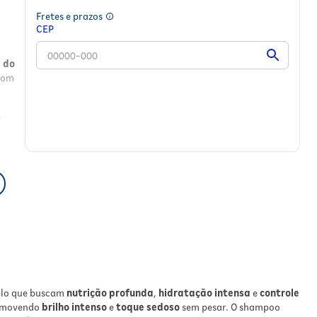
Fretes e prazos
CEP
e do
com
a
ra
veza
belo que buscam
nutrição profunda
,
hidratação intensa
e
controle
,
promovendo
brilho intenso
e
toque sedoso
sem pesar. O shampoo