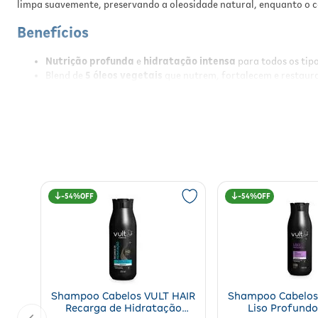
limpa suavemente, preservando a oleosidade natural, enquanto o co
Benefícios
Nutrição profunda
e
hidratação intensa
para todos os tipo
Blend de
5 óleos vegetais
que nutrem, fortalecem e restaura
Disciplina e controle do frizz
, garantindo leveza e moviment
Fórmula
vegana
, livre de sulfatos, parabenos, silicones e pe
Textura leve com ação imediata, sem pesar os fios;
Aroma suave e sofisticado
, proporcionando sensação de cu
Resultados
Cabelos
nutridos, hidratados, disciplinados
e com
brilho intenso
54%
54%
Modo de Usar
Aplique o shampoo sobre os cabelos molhados e massageie a
Enxágue bem e, se necessário, repita a aplicação;
Aplique o condicionador do comprimento às pontas, evitando
Deixe agir por alguns minutos e enxágue completamente;
Shampoo Cabelos VULT HAIR
Shampoo Cabelos
Para resultados ainda mais intensos, utilize semanalmente a
Recarga de Hidratação
Liso Profund