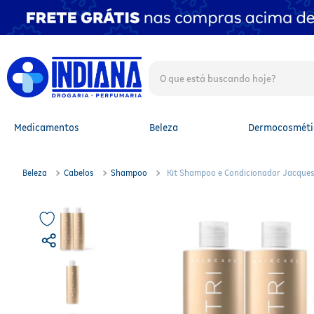
O que está buscando hoje?
TERMOS MAIS BUSCADOS
1
º
fralda
2
º
mounjaro
Medicamentos
Beleza
Dermocosméti
3
º
fralda xg
4
º
lenço umedecido
5
º
protetor solar facial
Beleza
Cabelos
Shampoo
Kit Shampoo e Condicionador Jacques
6
º
shampoo
7
º
whey
8
º
protetor solar
9
º
óleo capilar
10
º
fralda g