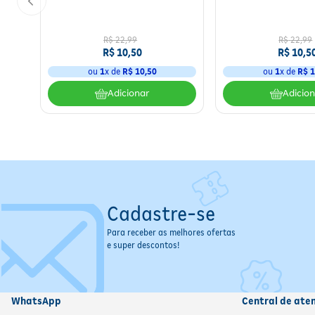
350ml
Especificações
Volume:
450 ml (shampoo) + 440 ml (condicionador)
R$
22
,
99
R$
22
,
99
R$
10
,
50
R$
10
,
5
Tipo de Produto:
Shampoo e Condicionador
Área de Aplicação:
Cabelos
ou
1
x de
R$
10
,
50
ou
1
x de
R$
1
Indicação de Uso:
Tratamento capilar
Adicionar
Adicio
Composição:
5 óleos vegetais; livre de sulfatos, parabenos, s
Contraindicações e Advertências:
Uso externo; evitar cont
solar direta.
Cadastre-se
Para receber as melhores ofertas
e super descontos!
WhatsApp
Central de ate