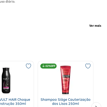
so diário.
s
Ver mais
m
ncia
 e
icação.
52%
ção;
VULT HAIR Choque
Shampoo Siàge Cauterização
nstrução 350ml
dos Lisos 250ml