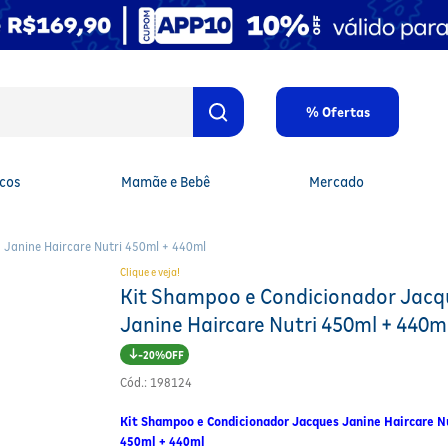
% Ofertas
cos
Mamãe e Bebê
Mercado
 Janine Haircare Nutri 450ml + 440ml
Clique e veja!
Kit Shampoo e Condicionador Jacq
Janine Haircare Nutri 450ml + 440m
20%
Cód.
:
198124
Kit Shampoo e Condicionador Jacques Janine Haircare N
450ml + 440ml