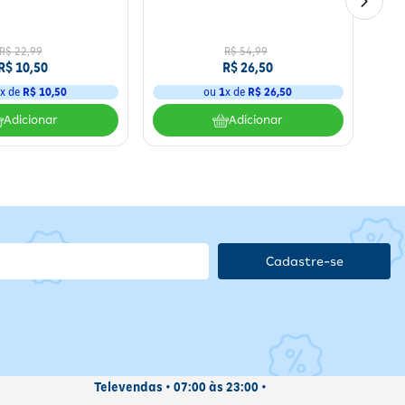
R$
22
,
99
R$
54
,
99
R$
10
,
50
R$
26
,
50
1
x de
R$
10
,
50
ou
1
x de
R$
26
,
50
Adicionar
Adicionar
os,
ação, suspender o uso; conservar em local seco e protegido da luz
no;
Cadastre-se
Televendas • 07:00 às 23:00 •