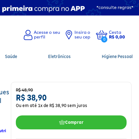
Insira o
Cesta
seu cep
R$ 0,00
0
Saúde
Eletrônicos
Higiene Pessoal
R$
48
,
90
ues
R$
38
,
90
l
Ou em até
1
x de
R$
38
,
90
sem juros
Comprar
utri