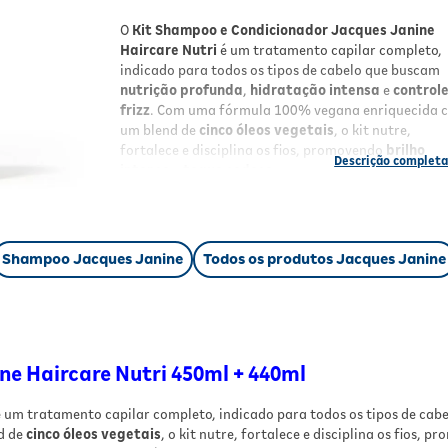
O
Kit Shampoo e Condicionador Jacques Janine
Haircare Nutri
é um tratamento capilar completo,
indicado para todos os tipos de cabelo que buscam
nutrição profunda
,
hidratação intensa
e
control
frizz
. Com uma fórmula 100% vegana enriquecida 
um blend de
cinco óleos vegetais
, o kit nutre,
fortalece e disciplina os fios, promovendo
brilho
intenso
e
toque sedoso
sem pesar. O shampoo limp
suavemente, preservando a oleosidade natural,
enquanto o condicionador sela as cutículas,
garantindo maciez e alinhamento para uso diário.
Shampoo Jacques Janine
Todos os produtos Jacques Janine
Benefícios
Nutrição profunda
e
hidratação intensa
pa
todos os tipos de cabelo;
Blend de
5 óleos vegetais
que nutrem,
fortalecem e restauram os fios;
e Haircare Nutri 450ml + 440ml
Disciplina e controle do frizz
, garantindo le
e movimento natural;
 um tratamento capilar completo, indicado para todos os tipos de ca
Fórmula
vegana
, livre de sulfatos, parabenos
d de
cinco óleos vegetais
, o kit nutre, fortalece e disciplina os fios, 
silicones e petrolatos;