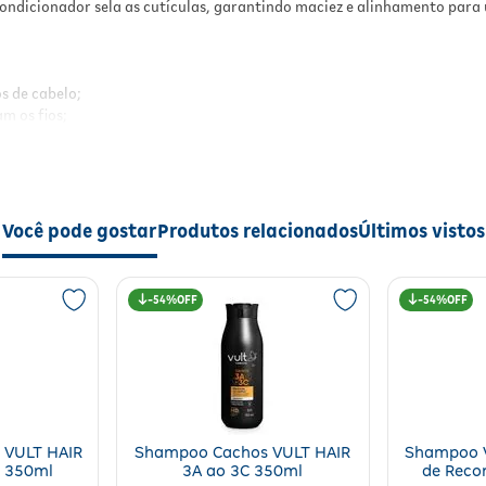
ndicionador sela as cutículas, garantindo maciez e alinhamento para u
Textura leve com ação imediata, sem pesar o
fios;
Aroma suave e sofisticado
, proporcionando
sensação de cuidado e bem-estar.
s de cabelo;
m os fios;
Resultados
o natural;
trolatos;
Cabelos
nutridos, hidratados, disciplinados
e co
brilho intenso
, apresentando
toque suave
e aparê
idado e bem-estar.
saudável desde a primeira aplicação.
Você pode gostar
Produtos relacionados
Últimos vistos
Modo de Usar
Aplique o shampoo sobre os cabelos molhados
, apresentando
toque suave
e aparência saudável desde a primeira apl
54%
massageie até formar espuma;
54%
Enxágue bem e, se necessário, repita a aplica
Aplique o condicionador do comprimento às
pontas, evitando a raiz;
té formar espuma;
Deixe agir por alguns minutos e enxágue
completamente;
 a raiz;
Para resultados ainda mais intensos, utilize
 VULT HAIR
Shampoo Cachos VULT HAIR
Shampoo 
semanalmente a máscara capilar da linha.
 máscara capilar da linha.
o 350ml
3A ao 3C 350ml
de Reco