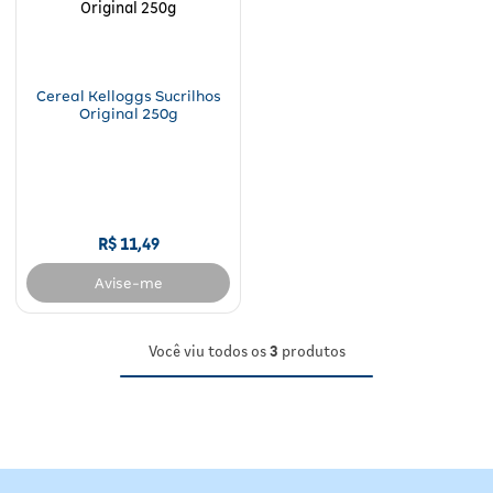
Fitoterápicos e Homeopáticos
Parar de fumar
Cereal Kelloggs Sucrilhos
Original 250g
R$
11
,
49
Avise-me
Você viu todos os
3
produtos