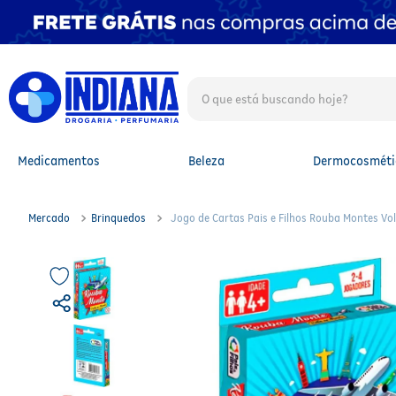
O que está buscando hoje?
TERMOS MAIS BUSCADOS
1
º
fralda
2
º
mounjaro
Medicamentos
Beleza
Dermocosméti
3
º
fralda xg
4
º
lenço umedecido
5
º
protetor solar facial
Mercado
Brinquedos
Jogo de Cartas Pais e Filhos Rouba Montes Vo
6
º
shampoo
7
º
whey
8
º
protetor solar
9
º
óleo capilar
10
º
fralda g