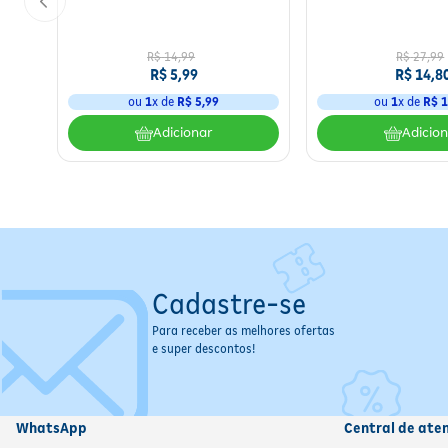
No
Jogo Rouba Montes
, os jogadores devem formar montes de car
dinâmico que envolve estratégia e sorte.
R$
14
,
99
R$
27
,
99
R$
5
,
99
R$
14
,
8
Modelo: 7533
ou
1
x de
R$
5
,
99
ou
1
x de
R$
1
Adicionar
Adicio
Cadastre-se
Para receber as melhores ofertas
e super descontos!
WhatsApp
Central de ate