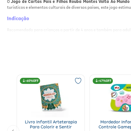
O
Jogo de Cartas Pais e Filhos Rouba Montes Volta Ao Mundo
turísticos e elementos culturais de diversos países, este jogo estim
Indicação
Recomendado para crianças a partir de 4 anos e também para adulto
Características principais
Contém cartas ilustradas com tema "Volta Ao Mundo";
Estimula o raciocínio, atenção e estratégia;
Ideal para momentos em família ou entre amigos;
Cartas resistentes e coloridas, de fácil manuseio;
Leve e fácil de transportar, perfeito para viagens.
60%
47%
Diferenciais
Jogo clássico com tema educativo e cultural;
Ajuda no desenvolvimento de habilidades cognitivas;
Produto certificado pelo Inmetro, garantindo segurança;
Ótima opção para presentear crianças e estimular o apr
Livro Infantil Arteterapia
Mordedor Infan
Para Colorir e Sentir
Controle Game
Modo de brincar