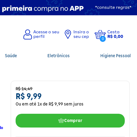
Insira o
Cesta
seu cep
R$ 0,00
0
Saúde
Eletrônicos
Higiene Pessoal
R$
14
,
49
R$
9
,
99
Ou em até
1
x de
R$
9
,
99
sem juros
Comprar
do