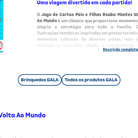
Uma viagem divertida em cada partida!
O
Jogo de Cartas Pais e Filhos Rouba Montes V
Ao Mundo
é um clássico que proporciona momento
alegria e estratégia para toda a família. 
ilustrações temáticas inspiradas em pontos turístic
elementos culturais de diversos países, este 
estimula o raciocínio rápido, a concentração
interação entre crianças e adultos.
Indicação
Recomendado para crianças a partir de 4 ano
Brinquedos GALA
Todos os produtos GALA
também para adultos que querem se diverti
exercitar o pensamento lógico de forma lev
descontraída.
Características principais
 Volta Ao Mundo
Contém cartas ilustradas com tema "Volt
Mundo";
Estimula o raciocínio, atenção e estratégia
Ideal para momentos em família ou en