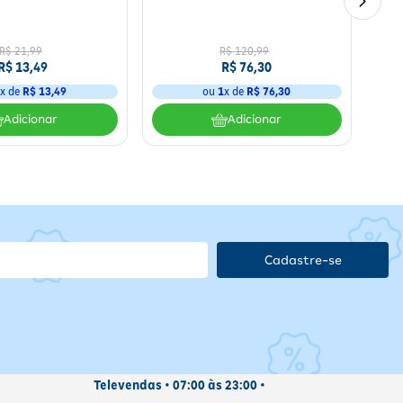
cumulando o maior número de cartas até o final da partida. Um jogo
R$
21
,
99
R$
120
,
99
R$
13
,
49
R$
76
,
30
1
x de
R$
13
,
49
ou
1
x de
R$
76
,
30
Adicionar
Adicionar
Cadastre-se
Televendas • 07:00 às 23:00 •