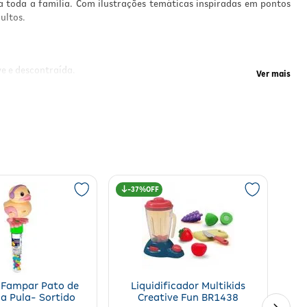
 toda a família. Com ilustrações temáticas inspiradas em pontos
ultos.
cil
para
e e descontraída.
Ver mais
l;
des
indo
s e
37%
rmar
bar"
ior
 Fampar Pato de
Liquidificador Multikids
jogo
a Pula- Sortido
Creative Fun BR1438