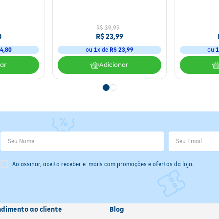
dinâmico que envolve estratégia e sorte.
tas com valores iguais e tentar "roubar" os montes dos adversários, a
Modelo: 7533
R$
39
,
99
0
R$
23
,
99
4
,
80
ou
1
x de
R$
23
,
99
ou
nar
Adicionar
Ao assinar, aceito receber e-mails com promoções e ofertas da loja.
ndimento ao cliente
Blog