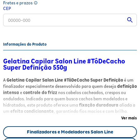
Fretes e prazos
Fitoterápicos e Homeopáticos
CEP
Parar de fumar
Informações do Produto
Gelatina Capilar Salon Line #TôDeCacho
Super Definição 550g
A
Gelatina Capilar Salon Line #TôDeCacho Super Definição
é um
finalizador especialmente desenvolvido para quem deseja
definição
intensa
e
controle do frizz
nos cabelos cacheados, crespos ou
ondulados. Indicado para quem busca cachos bem modelados e
hidratados, este produto oferece uma
fixação duradoura
aliada a
um
efeito condicionante
, garantindo fios macios e com brilho.
Ver mais
Benefícios
Finalizadores e Modeladores Salon Line
Definição intensa
para cachos perfeitamente modelados;