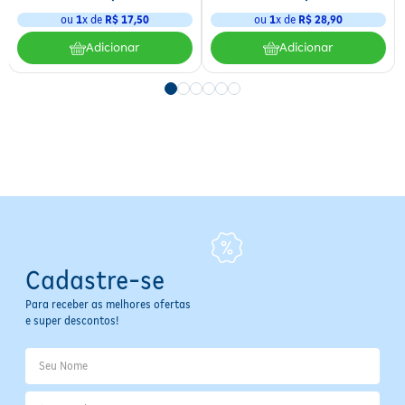
ou
1
x de
R$
17
,
50
ou
1
x de
R$
28
,
90
Especificações
Adicionar
Adicionar
Volume:
550 g
Tipo de Produto:
Gelatina Capilar
Área de Aplicação:
Cabelos
Indicação de Uso:
Finalização
Princípio Ativo:
Babosa (Aloe Vera)
Composição:
Babosa (Aloe Vera); D-Pantenol; Tecnologia
PROFIX
Benefícios:
Definição intensa, controle do frizz, fixação
duradoura, efeito condicionante, hidratação
Cadastre-se
Para receber as melhores ofertas
e super descontos!