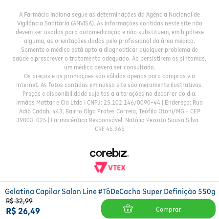
A Farmácia Indiana segue as determinações da Agência Nacional de
Vigilância Sanitária (ANVISA). As informações contidas neste site não
devem ser usadas para automedicação e não substituem, em hipótese
alguma, as orientações dadas pelo profissional da área médica.
Somente o médico está apto a diagnosticar qualquer problema de
saúde e prescrever o tratamento adequado. Ao persistirem os sintomas,
um médico deverá ser consultado.
Os preços e as promoções são válidos apenas para compras via
Internet. As fotos contidas em nosso site são meramente ilustrativas.
Preços e disponibilidade sujeitos a alterações no decorrer do dia.
Irmãos Mattar e Cia Ltda | CNPJ: 25.102.146/0090-44 | Endereço: Rua
Adib Cadah, 443, Bairro Olga Prates Correia, Teófilo Otoni/MG - CEP
39803-025 | Farmacêutica Responsável: Natália Peixoto Sousa Silva -
CRF 45.965
Gelatina Capilar Salon Line #TôDeCacho Super Definição 550g
R$
32
,
99
Comprar
R$
26
,
49