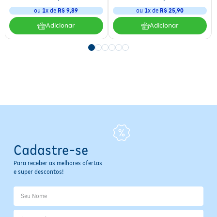
seco e arejado.
ou
1
x de
R$
9
,
89
ou
1
x de
R$
25
,
90
Adicionar
Adicionar
Especificações
Tipo:
Aerosol
Proteção:
72 horas
Antitranspirante:
Sim
Fragrância:
Amadeirado
Indicação de Pele:
Pele normal
Conteúdo:
250 ml
Fabricante:
Rexona
Cuidados e Avisos
Uso externo apenas
Cadastre-se
Evitar contato com olhos e mucosas
Em caso de irritação ou alergia, suspenda o uso e consulte um
Para receber as melhores ofertas
dermatologista
e super descontos!
Manter fora do alcance de crianças pequenas
Conservar em local fresco, seco e arejado
Informações Importantes