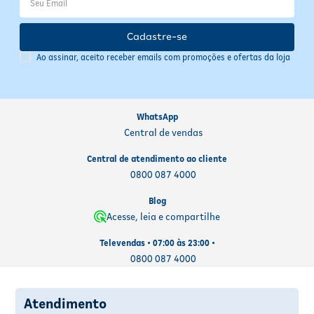
Armazene o produto em local fresco e seco, longe da luz solar
direta. Verifique a validade impressa na embalagem. Produto com
Cadastre-se
embalagem sustentável em alumínio 100% reciclável, produzido
Ao assinar, aceito receber emails com promoções e ofertas da loja
com energia elétrica 100% renovável e sem impacto na camada de
ozônio.
WhatsApp
Central de vendas
Central de atendimento ao cliente
0800 087 4000
Blog
Acesse, leia e compartilhe
Televendas • 07:00 às 23:00 •
0800 087 4000
Atendimento