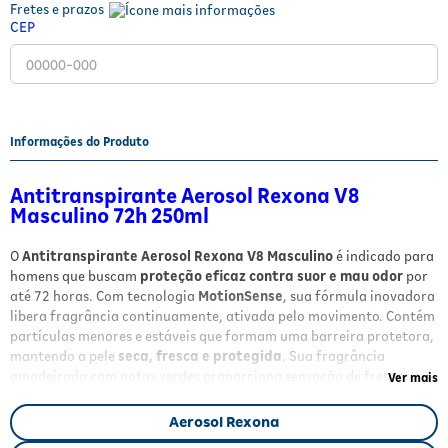
Fretes e prazos
Fitoterápicos e Homeopáticos
CEP
Parar de fumar
Informações do Produto
Antitranspirante Aerosol Rexona V8
Masculino 72h 250ml
O
Antitranspirante Aerosol Rexona V8 Masculino
é indicado para
homens que buscam
proteção eficaz contra suor e mau odor
por
até 72 horas. Com tecnologia
MotionSense
, sua fórmula inovadora
libera fragrância continuamente, ativada pelo movimento. Contém
partículas menores e estáveis que formam uma barreira protetora,
mantendo a pele
seca, fresca e protegida
. Sua fragrância
amadeirada com notas verdes proporciona sensação de frescor o
Ver mais
dia todo, e a fórmula é livre de álcool etílico, ideal para peles
normais.
Aerosol Rexona