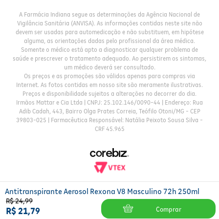
A Farmácia Indiana segue as determinações da Agência Nacional de
Vigilância Sanitária (ANVISA). As informações contidas neste site não
devem ser usadas para automedicação e não substituem, em hipótese
alguma, as orientações dadas pelo profissional da área médica.
Somente o médico está apto a diagnosticar qualquer problema de
saúde e prescrever o tratamento adequado. Ao persistirem os sintomas,
um médico deverá ser consultado.
Os preços e as promoções são válidos apenas para compras via
Internet. As fotos contidas em nosso site são meramente ilustrativas.
Preços e disponibilidade sujeitos a alterações no decorrer do dia.
Irmãos Mattar e Cia Ltda | CNPJ: 25.102.146/0090-44 | Endereço: Rua
Adib Cadah, 443, Bairro Olga Prates Correia, Teófilo Otoni/MG - CEP
39803-025 | Farmacêutica Responsável: Natália Peixoto Sousa Silva -
CRF 45.965
Antitranspirante Aerosol Rexona V8 Masculino 72h 250ml
R$
24
,
99
Comprar
R$
21
,
79