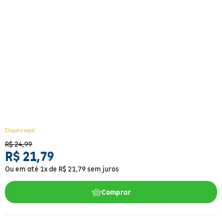
Para a mamãe
Brinquedos
Aparelhos e testes
Ver todos
Saúde Feminina
Cuidados com a Pele
Protetor Solar
Alimentação
Bebidas
Nutrição esportiva
Asus
Ver todos
Cardiovasculares
Facial
Banho e Higiene
Petshop
Vitaminas
LG
Lenços
Hipertensão
Bronzeadores
Alimentos
Primeiros socorros
Motorola
Cuidados intímos
Oftalmológicos
Limpeza de pele
Havaianas
Suplementos
Multilaser
Desodorantes
Saúde Masculina
Cabelos
Papelaria
Ortopédicos
Positivo
Cuidados geriátricos
Psicoativos e Hormonais
Camisas Uv
Cirúrgicos
Samsung
Barba
Clique e veja!
R$
24
,
99
Medicamentos especiais
Utilidades domésticos
Xiaomi
Banho
R$
21
,
79
Diabetes
Ou em até
1
x de
R$
21
,
79
sem juros
Tablets
Higiene bucal
Pele e mucosas
Acessórios
Comprar
Tratamento Acne