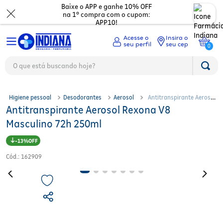
Baixe o APP e ganhe 10% OFF
na 1º compra com o cupom:
APP10!
Insira o
seu cep
0
O que está buscando hoje?
TERMOS MAIS BUSCADOS
Medicamentos
1
º
fralda
2
º
mounjaro
Beleza
Ver tudo
Higiene pessoal
Desodorantes
Aerosol
Antitranspirante Aerosol
3
º
lenço umedecido
Antitranspirante Aerosol Rexona V8
Rexona V8 Masculino 72h 250ml
Dermocosméticos
Digestão
Ver todos
4
º
fralda xg
Masculino 72h 250ml
5
º
protetor solar facial
Mamãe e bebê
Dor e Febre
Maquiagem
Ver todos
6
º
shampoo
13%
7
º
whey
Cód.
:
162909
Mercado
Gripes e resfriados
Cabelos
Corporal
Ver todos
8
º
protetor solar
9
º
óleo capilar
Saúde
Ossos e cartilagens
Perfumes
Olhos
Troca de fraldas
Ver todos
10
º
fralda g
Asma
Eletrônicos
Depilação
Nutricosméticos
Mamadeiras e chupetas
Acessórios Fitness
Ver todos
Vitaminas e minerais
Unhas
Higiene Pessoal
Desodorantes