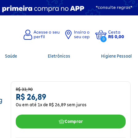
Insira o
Cesta
seu cep
R$ 0,00
0
Saúde
Eletrônicos
Higiene Pessoal
R$
33
,
90
R$
26
,
89
g
Ou em até
1
x de
R$
26
,
89
sem juros
Comprar
l