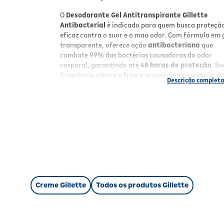
O
Desodorante Gel Antitranspirante Gillette
Antibacterial
é indicado para quem busca proteçã
eficaz contra o suor e o mau odor. Com fórmula em 
transparente, oferece ação
antibacteriana
que
combate 99% das bactérias causadoras do odor
corporal, garantindo até
48 horas de proteção
. S
fragrância cítrica e fresca proporciona sensação d
limpeza e bem-estar durante todo o dia, ideal para 
diário e atividades físicas intensas.
Benefícios
Proteção antitranspirante
por até 48 horas
Ação antibacteriana
contra 99% das bactér
do odor
Fórmula em
gel transparente
que não manc
a pele ou roupas
Fragrância cítrica
duradoura e refrescante
Creme Gillette
Todos os produtos Gillette
Contém ingredientes que
ajudam a prevenir
irritações
na pele
Sistema triplo de proteção: combate o mau
cheiro, mantém a pele seca e perfumada