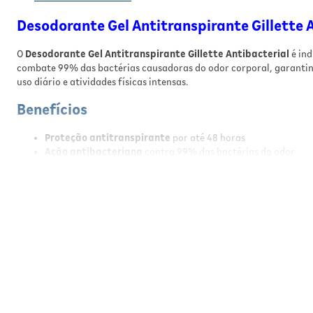
Desodorante Gel Antitranspirante Gillette A
O
Desodorante Gel Antitranspirante Gillette Antibacterial
é ind
combate 99% das bactérias causadoras do odor corporal, garanti
uso diário e atividades físicas intensas.
Benefícios
Proteção antitranspirante
por até 48 horas
Ação antibacteriana
contra 99% das bactérias do odor
Fórmula em
gel transparente
que não mancha a pele ou ro
Fragrância cítrica
duradoura e refrescante
Contém ingredientes que
ajudam a prevenir irritações
na p
Sistema triplo de proteção: combate o mau cheiro, mantém 
Resultados
Ao usar regularmente, você percebe a pele das axilas seca, proteg
confiança e conforto para o seu dia a dia.
Modo de Usar