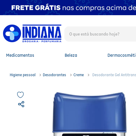
O que está buscando hoje?
TERMOS MAIS BUSCADOS
1
º
fralda
2
º
mounjaro
Medicamentos
Beleza
Dermocosméti
3
º
protetor solar facial
4
º
lenço umedecido
5
º
whey
Higiene pessoal
Desodorantes
Creme
Desodorante Gel Antitransp
6
º
shampoo
7
º
fralda xg
8
º
protetor solar
9
º
fralda g
10
º
óleo capilar