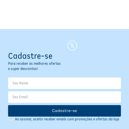
Uso externo. Evite contato com os olhos. Em caso de segurança,
suspenda o uso e consulte um dermatologista.
Tipo: Desodorante Antitranspirante em Creme Invisível
Proteção: Até 96 horas contra suor e odor
Antitranspirante: Sim
Fragrância: Cítrica com notas de laranja, lavanda e cedro
Conteúdo: 58g
Fabricante: Rexona
Cadastre-se
Cuidados e Avisos
Para receber as melhores ofertas
e super descontos!
Uso externo.
Evitar contato com os olhos.
Em caso de alergia ou alergia, suspenda o uso e consulte um
dermatologista.
Manter fora do alcance de crianças pequenas.
Conservar em fresco local, seco e arejado.
Cadastre-se
Informações
Ao assinar, aceito receber emails com promoções e ofertas da loja
Armazenar em local fresco e seco, longe da luz solar direta.