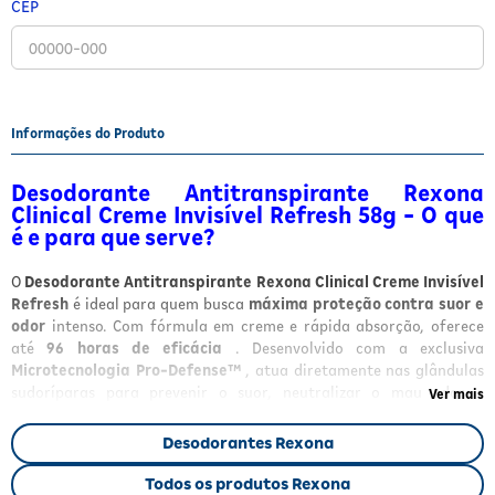
CEP
Fitoterápicos e Homeopáticos
Parar de fumar
Informações do Produto
Desodorante Antitranspirante Rexona
Clinical Creme Invisível Refresh 58g - O que
é e para que serve?
O
Desodorante Antitranspirante Rexona Clinical Creme Invisível
Refresh
é ideal para quem busca
máxima proteção contra suor e
odor
intenso. Com fórmula em creme e rápida absorção, oferece
até
96 horas de eficácia
. Desenvolvido com a exclusiva
Microtecnologia Pro-Defense™
, atua diretamente nas glândulas
sudoríparas para prevenir o suor, neutralizar o mau odor e
Ver mais
proporcionar uma
sensação de frescor prolongado
. Sua
fragrância cítrica, com notas de laranja, lavanda e cedro, é
Desodorantes Rexona
liberada gradualmente, garantindo conforto e cuidado para a pele,
sendo
dermatologicamente testada
para uso diário.
Todos os produtos Rexona