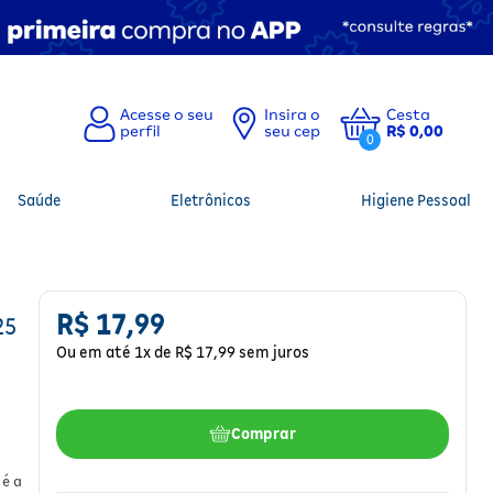
Insira o
Cesta
seu cep
R$ 0,00
0
Saúde
Eletrônicos
Higiene Pessoal
R$
17
,
99
25
Ou em até
1
x de
R$
17
,
99
sem juros
Comprar
é a