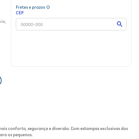
Fretes e prazos
CEP
nie,
.
.
te
as e
s
mais conforto, segurança e diversão. Com estampas exclusivas dos
para os pequenos.