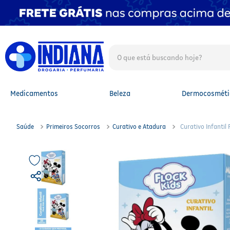
O que está buscando hoje?
TERMOS MAIS BUSCADOS
1
º
fralda
2
º
mounjaro
Medicamentos
Beleza
Dermocosméti
3
º
protetor solar facial
4
º
lenço umedecido
5
º
whey
Saúde
Primeiros Socorros
Curativo e Atadura
Curativo Infantil
6
º
shampoo
7
º
fralda xg
8
º
protetor solar
9
º
fralda g
10
º
óleo capilar