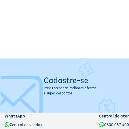
Especificações
Tipo de Produto:
Curativo adesivo infantil
Marca:
Flock Kids
Linha:
Disney
Quantidade:
25 unidades
Personagens:
Mickey e Minnie
Dermatologicamente Testado:
Sim
Indicação:
Proteção de pequenos cortes e arranhões
Contraindicações / Restrições de Uso
Não utilizar sobre feridas profundas, queimaduras ou infec
Cadastre-se
Suspenda o uso em caso de irritação ou sensibilidade ao ades
Para receber as melhores ofertas
Uso externo
e super descontos!
Informações Importantes
Conservar em local seco, fresco e protegido da luz
WhatsApp
Central de ate
Produto descartável e de uso único
Manter fora do alcance de crianças pequenas sem supervisã
Central de vendas
0800 087 40
Verificar a validade antes do uso