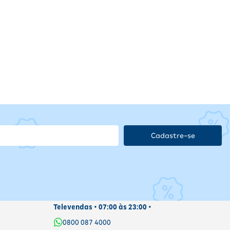
Cadastre-se
Televendas • 07:00 às 23:00 •
0800 087 4000
a