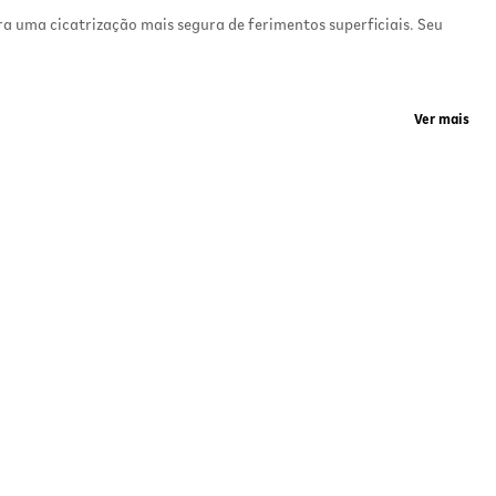
ra uma cicatrização mais segura de ferimentos superficiais. Seu
Ver mais
e a
da durante a cicatrização. Além disso, o visual divertido com
o.
e o
 a
e a região. Troque o curativo sempre que estiver úmido, sujo ou