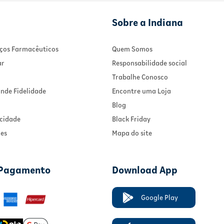
luz
Produto descartável e de uso único
Sobre a Indiana
Manter fora do alcance de crianças pequenas
sem supervisão
Verificar a validade antes do uso
viços Farmacêuticos
Quem Somos
ar
Responsabilidade social
Trabalhe Conosco
nde Fidelidade
Encontre uma Loja
Blog
acidade
Black Friday
ies
Mapa do site
 Pagamento
Download App
Google Play