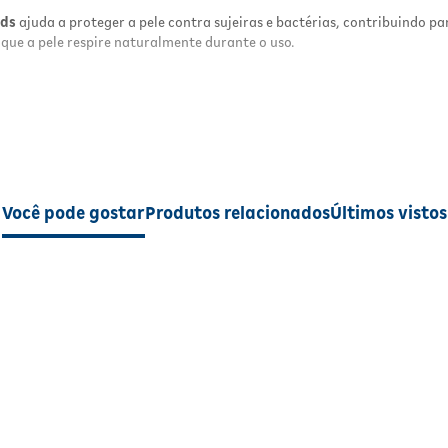
Dermatologicamente testado
para maior
ids
ajuda a proteger a pele contra sujeiras e bactérias, contribuindo pa
segurança
 que a pele respire naturalmente durante o uso.
Material confortável
com ótima aderência
Permite a respiração natural da pele
Ideal para crianças
e uso diário
Resultados
O Curativo Infantil Flock Kids Disney proporciona
proteção eficiente para pequenos machucados,
ajudando a manter a área limpa e protegida durant
Você pode gostar
Produtos relacionados
Últimos vistos
cicatrização. Além disso, o visual divertido com
personagens Disney ajuda a tornar o cuidado mais
tranquilo e agradável para as crianças.
Modo de Usar
te para pequenos machucados, ajudando a manter a área limpa e protegi
Limpe e seque bem a área afetada antes da aplicaçã
dável para as crianças.
Retire o curativo da embalagem e aplique sobre o
ferimento, cobrindo completamente a região. Troqu
curativo sempre que estiver úmido, sujo ou começar
descolar.
ativo da embalagem e aplique sobre o ferimento, cobrindo completament