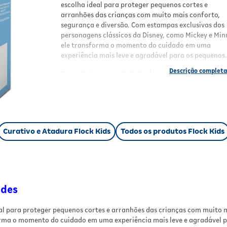
escolha ideal para proteger pequenos cortes e
arranhões das crianças com muito mais conforto,
segurança e diversão. Com estampas exclusivas dos
personagens clássicos da Disney, como Mickey e Min
ele transforma o momento do cuidado em uma
experiência mais leve e agradável para os pequenos
Dermatologicamente testado, o
curativo adesivo
infantil Flock Kids
ajuda a proteger a pele contra
sujeiras e bactérias, contribuindo para uma
cicatrização mais segura de ferimentos superficiais
Seu material confortável possui fixação prática e
eficiente, permitindo que a pele respire naturalmen
Curativo e Atadura Flock Kids
Todos os produtos Flock Kids
durante o uso.
Benefícios
Protege pequenos ferimentos
contra sujeir
bactérias
ades
Auxilia na cicatrização
de cortes e arranhõe
superficiais
eal para proteger pequenos cortes e arranhões das crianças com muito 
Estampas Disney exclusivas
com Mickey e
forma o momento do cuidado em uma experiência mais leve e agradável 
Minnie