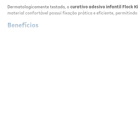
Dermatologicamente testado, o
curativo adesivo infantil Flock K
material confortável possui fixação prática e eficiente, permitindo
Benefícios
Protege pequenos ferimentos
contra sujeiras e bactérias
Auxilia na cicatrização
de cortes e arranhões superficiais
Estampas Disney exclusivas
com Mickey e Minnie
Dermatologicamente testado
para maior segurança
Material confortável
com ótima aderência
Permite a respiração natural da pele
Ideal para crianças
e uso diário
Resultados
O Curativo Infantil Flock Kids Disney proporciona proteção eficien
personagens Disney ajuda a tornar o cuidado mais tranquilo e agra
Modo de Usar
Limpe e seque bem a área afetada antes da aplicação. Retire o cur
começar a descolar.