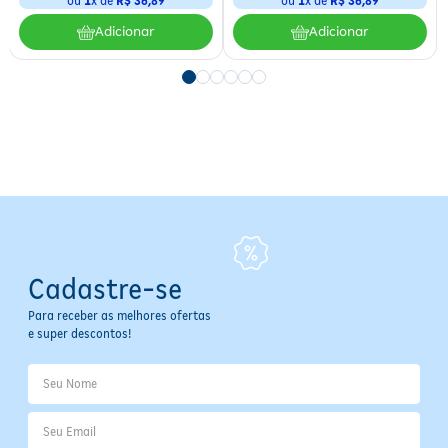
ou
1
x de
R$ 36,89
ou
1
x de
R$ 36,89
Área de Aplicação:
Pernas
Adicionar
Adicionar
Tipo de Pele:
Para todos os tipos de pele
Indicação de Uso:
Hidratação
Princípios Ativos:
Arnica e Camomila
Composição:
Arnica; Camomila
Cadastre-se
Para receber as melhores ofertas
e super descontos!