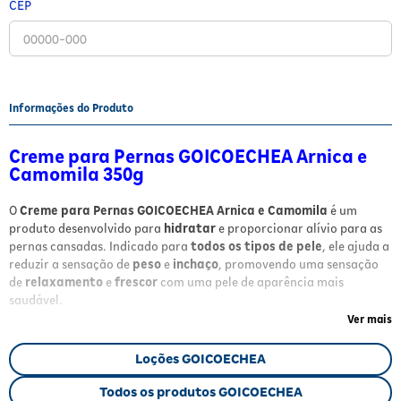
CEP
Fitoterápicos e Homeopáticos
Parar de fumar
Informações do Produto
Creme para Pernas GOICOECHEA Arnica e
Camomila 350g
O
Creme para Pernas GOICOECHEA Arnica e Camomila
é um
produto desenvolvido para
hidratar
e proporcionar alívio para as
pernas cansadas. Indicado para
todos os tipos de pele
, ele ajuda a
reduzir a sensação de
peso
e
inchaço
, promovendo uma sensação
de
relaxamento
e
frescor
com uma pele de aparência mais
saudável.
Ver mais
Benefícios
Loções GOICOECHEA
Efeito calmante
graças à ação da Arnica e Camomila
Hidratação por 24 horas
para manter a pele macia e
Todos os produtos GOICOECHEA