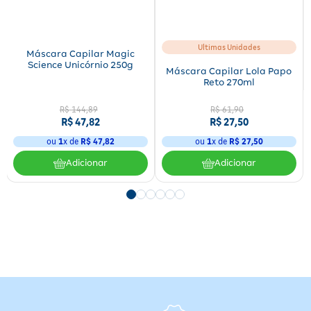
Ultimas Unidades
Máscara Capilar Magic
Science Unicórnio 250g
Máscara Capilar Lola Papo
Reto 270ml
R$
144
,
89
R$
61
,
90
R$
47
,
82
R$
27
,
50
ou
1
x de
R$
47
,
82
ou
1
x de
R$
27
,
50
Adicionar
Adicionar