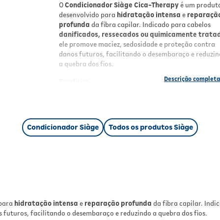
O
Condicionador Siàge Cica-Therapy
é um produt
desenvolvido para
hidratação intensa
e
reparaçã
profunda
da fibra capilar. Indicado para cabelos
danificados, ressecados ou quimicamente trata
ele promove maciez, sedosidade e proteção contra
danos futuros, facilitando o desembaraço e reduzi
a quebra dos fios.
Benefícios
Hidratação intensa
que penetra
profundamente nos fios;
Facilita o desembaraço
sem pesar;
Condicionador Siàge
Todos os produtos Siàge
Restaura e protege
os cabelos contra novos
danos;
Reduz em até 90% a quebra
dos fios;
Corrige as cutículas
e diminui as pontas dupl
Devolve maciez, sedosidade e brilho
duradouro;
Contém
Esqualano e Ômegas 3 e 6
para
nutrição e proteção;
 para
hidratação intensa
e
reparação profunda
da fibra capilar. Ind
Produto vegano e cruelty free.
 futuros, facilitando o desembaraço e reduzindo a quebra dos fios.