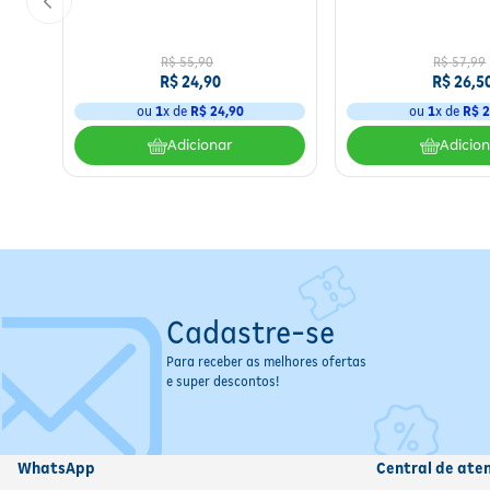
Volume:
200 ml
Tipo de Produto:
Condicionador
R$
55
,
90
R$
57
,
99
R$
24
,
90
R$
26
,
5
Área de Aplicação:
Cabelos
Indicação de Uso:
Tratamento capilar
ou
1
x de
R$
24
,
90
ou
1
x de
R$
2
Princípio Ativo:
Esqualano
Adicionar
Adicio
Composição:
Esqualano, Ômegas 3 e 6, Água
Contraindicações:
Não usar em caso de irritações no couro 
Advertências:
Uso externo, evitar contato com os olhos, man
Cadastre-se
Para receber as melhores ofertas
e super descontos!
WhatsApp
Central de ate