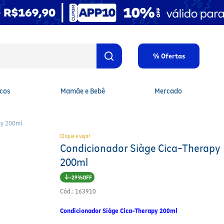
% Ofertas
cos
Mamãe e Bebê
Mercado
py 200ml
Clique e veja!
Condicionador Siàge Cica-Therapy
200ml
29%
Cód.
:
163910
Condicionador Siàge Cica-Therapy 200ml