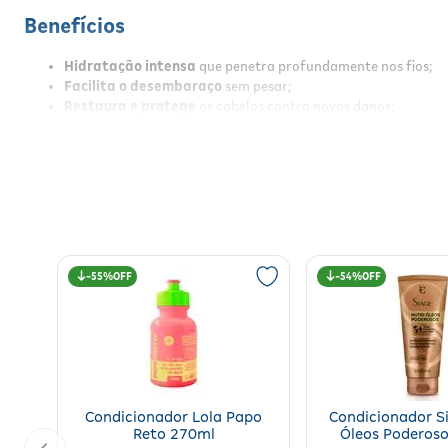
Benefícios
Hidratação intensa
que penetra profundamente nos fios;
Facilita o desembaraço
sem pesar;
Restaura e protege
os cabelos contra novos danos;
Reduz em até 90% a quebra
dos fios;
Corrige as cutículas
e diminui as pontas duplas;
Devolve maciez, sedosidade e brilho duradouro;
Contém
Esqualano e Ômegas 3 e 6
para nutrição e proteção
Produto vegano e cruelty free.
Resultados
55%
54%
Com o uso contínuo, o condicionador proporciona cabelos visivel
profundas, restaurando áreas danificadas e selando a cutícula pa
Modo de Usar
Após lavar os cabelos com shampoo, aplique o condicionador nos f
o contato com os olhos e não utilize em caso de irritações no couro
Condicionador Lola Papo
Condicionador S
Reto 270ml
Óleos Poderos
Especificações