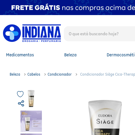
O que está buscando hoje?
TERMOS MAIS BUSCADOS
1
º
fralda
2
º
mounjaro
Medicamentos
Beleza
Dermocosméti
3
º
lenço umedecido
4
º
fralda xg
5
º
protetor solar facial
Beleza
Cabelos
Condicionador
Condicionador Siàge Cica-Thera
6
º
shampoo
7
º
whey
8
º
protetor solar
9
º
óleo capilar
10
º
fralda g