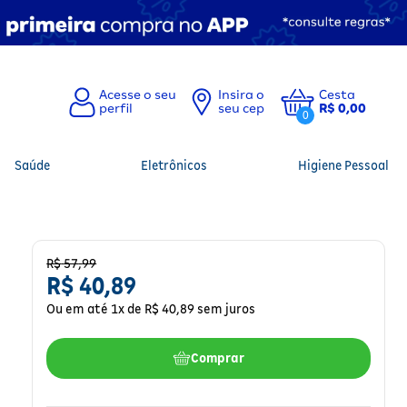
Insira o
Cesta
seu cep
R$ 0,00
0
Saúde
Eletrônicos
Higiene Pessoal
R$
57
,
99
R$
40
,
89
Ou em até
1
x de
R$
40
,
89
sem juros
Comprar