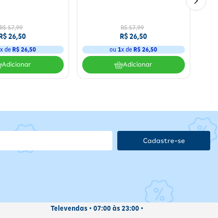
R$
57
,
99
R$
57
,
99
R$
26
,
50
R$
26
,
50
1
x de
R$
26
,
50
ou
1
x de
R$
26
,
50
Adicionar
Adicionar
mula
om
da luz
Cadastre-se
Televendas • 07:00 às 23:00 •