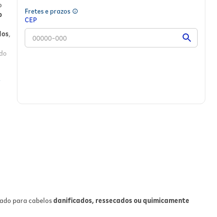
o
Fretes e prazos
o
CEP
dos
,
ndo
as;
icado para cabelos
danificados, ressecados ou quimicamente