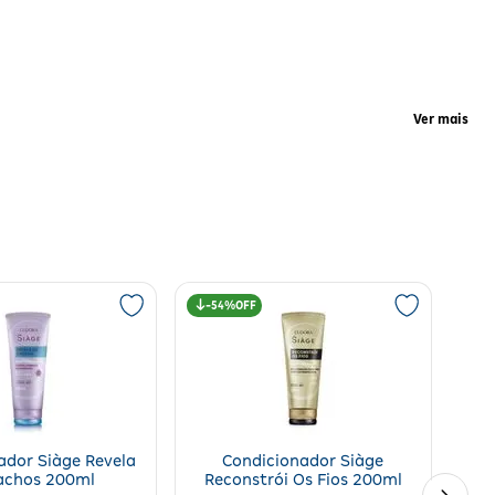
Ver mais
o o
ra
54%
frizz e da quebra. A tecnologia
Affinité 4D
atua nas camadas mais
or 1 minuto
para melhor absorção e enxágue completamente. Evite
ador Siàge Revela
Condicionador Siàge
achos 200ml
Reconstrói Os Fios 200ml